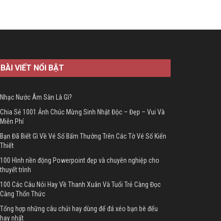
BÀI VIẾT NỔI BẬT
Nhạc Nước Âm Sàn Là Gì?
Chia Sẻ 1001 Ảnh Chúc Mừng Sinh Nhật Độc – Đẹp – Vui Và
Miễn Phí
Bạn Đã Biết Gì Về Vé Số Bấm Thưởng Trên Các Tờ Vé Số Kiến
Thiết
100 Hình nền động Powerpoint đẹp và chuyên nghiệp cho
thuyết trình
100 Các Câu Nói Hay Về Thanh Xuân Và Tuổi Trẻ Càng Đọc
Càng Thổn Thức
Tổng hợp những câu chửi hay dùng để đá xéo bạn bè đểu
hay nhất