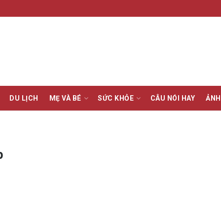
DU LỊCH
MẸ VÀ BÉ
SỨC KHỎE
CÂU NÓI HAY
ẢNH
p