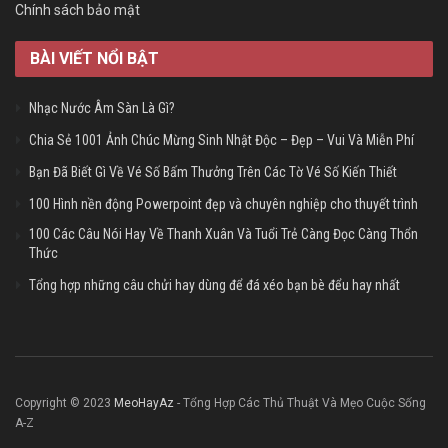
Chính sách bảo mật
BÀI VIẾT NỔI BẬT
Nhạc Nước Âm Sàn Là Gì?
Chia Sẻ 1001 Ảnh Chúc Mừng Sinh Nhật Độc – Đẹp – Vui Và Miễn Phí
Bạn Đã Biết Gì Về Vé Số Bấm Thưởng Trên Các Tờ Vé Số Kiến Thiết
100 Hình nền động Powerpoint đẹp và chuyên nghiệp cho thuyết trình
100 Các Câu Nói Hay Về Thanh Xuân Và Tuổi Trẻ Càng Đọc Càng Thổn
Thức
Tổng hợp những câu chửi hay dùng để đá xéo bạn bè đểu hay nhất
Copyright © 2023
MeoHayAz
- Tổng Hợp Các Thủ Thuật Và Mẹo Cuộc Sống
A-Z