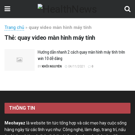
Trang chủ
»
quay video màn hình máy tính
Thẻ:
quay video màn hình máy tính
Hướng dẫn nhanh 2 cách quay màn hình máy tính trên
win 10 dễ dàng
BY
KHÔI NGUYỄN
04/11/2021
0
THÔNG TIN
Meohayaz
là website tin tức tổng hợp và các mẹo hay cuộc sống
hàng ngày từ các lĩnh vực như: Công nghệ, làm đẹp, trang trí, nấu