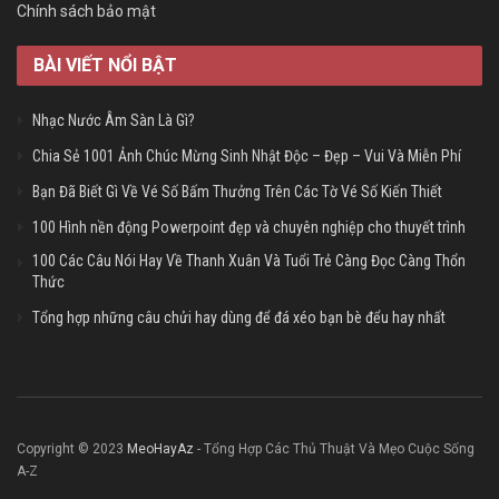
Chính sách bảo mật
BÀI VIẾT NỔI BẬT
Nhạc Nước Âm Sàn Là Gì?
Chia Sẻ 1001 Ảnh Chúc Mừng Sinh Nhật Độc – Đẹp – Vui Và Miễn Phí
Bạn Đã Biết Gì Về Vé Số Bấm Thưởng Trên Các Tờ Vé Số Kiến Thiết
100 Hình nền động Powerpoint đẹp và chuyên nghiệp cho thuyết trình
100 Các Câu Nói Hay Về Thanh Xuân Và Tuổi Trẻ Càng Đọc Càng Thổn
Thức
Tổng hợp những câu chửi hay dùng để đá xéo bạn bè đểu hay nhất
Copyright © 2023
MeoHayAz
- Tổng Hợp Các Thủ Thuật Và Mẹo Cuộc Sống
A-Z