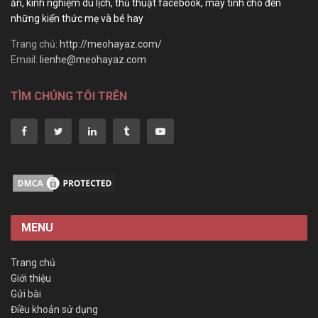
ăn, kinh nghiệm du lịch, thủ thuật facebook, máy tính cho đến
những kiến thức mẹ và bé hay
Trang chủ:
http://meohayaz.com/
Email:
lienhe@meohayaz.com
TÌM CHÚNG TÔI TRÊN
MENU
Trang chủ
Giới thiệu
Gửi bài
Điều khoản sử dụng