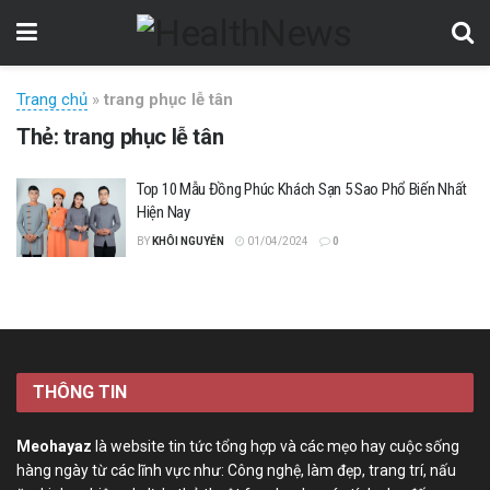
Trang chủ
»
trang phục lễ tân
Thẻ:
trang phục lễ tân
Top 10 Mẫu Đồng Phúc Khách Sạn 5 Sao Phổ Biến Nhất
Hiện Nay
BY
KHÔI NGUYỄN
01/04/2024
0
THÔNG TIN
Meohayaz
là website tin tức tổng hợp và các mẹo hay cuộc sống
hàng ngày từ các lĩnh vực như: Công nghệ, làm đẹp, trang trí, nấu