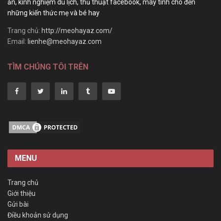
ăn, kinh nghiệm du lịch, thủ thuật facebook, máy tính cho đến
những kiến thức mẹ và bé hay
Trang chủ:
http://meohayaz.com/
Email:
lienhe@meohayaz.com
TÌM CHÚNG TÔI TRÊN
MENU
Trang chủ
Giới thiệu
Gửi bài
Điều khoản sử dụng