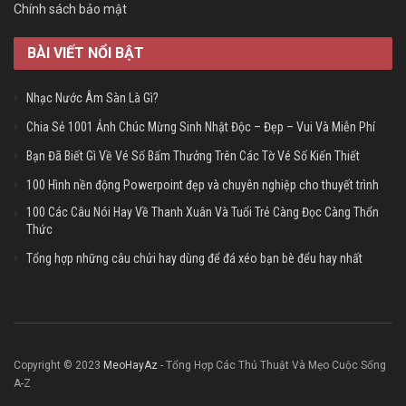
Chính sách bảo mật
BÀI VIẾT NỔI BẬT
Nhạc Nước Âm Sàn Là Gì?
Chia Sẻ 1001 Ảnh Chúc Mừng Sinh Nhật Độc – Đẹp – Vui Và Miễn Phí
Bạn Đã Biết Gì Về Vé Số Bấm Thưởng Trên Các Tờ Vé Số Kiến Thiết
100 Hình nền động Powerpoint đẹp và chuyên nghiệp cho thuyết trình
100 Các Câu Nói Hay Về Thanh Xuân Và Tuổi Trẻ Càng Đọc Càng Thổn
Thức
Tổng hợp những câu chửi hay dùng để đá xéo bạn bè đểu hay nhất
Copyright © 2023
MeoHayAz
- Tổng Hợp Các Thủ Thuật Và Mẹo Cuộc Sống
A-Z