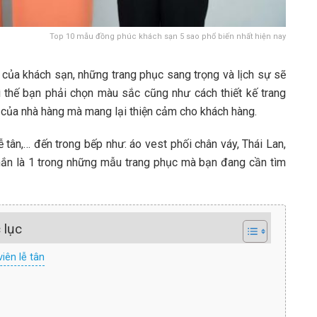
Top 10 mẫu đồng phúc khách sạn 5 sao phổ biến nhất hiện nay
 của khách sạn, những trang phục sang trọng và lịch sự sẽ
ì thế bạn phải chọn màu sắc cũng như cách thiết kế trang
của nhà hàng mà mang lại thiện cảm cho khách hàng.
ễ tân,… đến trong bếp như: áo vest phối chân váy, Thái Lan,
chắn là 1 trong những mẫu trang phục mà bạn đang cần tìm
 lục
ên lễ tân