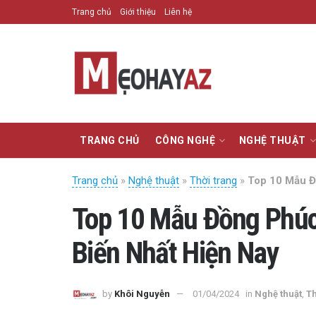
Trang chủ
Giới thiệu
Liên hệ
TRANG CHỦ
CÔNG NGHỆ
NGHỆ THUẬT
Trang chủ
»
Nghệ thuật
»
Thời trang
»
Top 10 Mẫu Đ
Top 10 Mẫu Đồng Phúc
Biến Nhất Hiện Nay
by
Khôi Nguyễn
01/04/2024
in
Nghệ thuật
,
Th