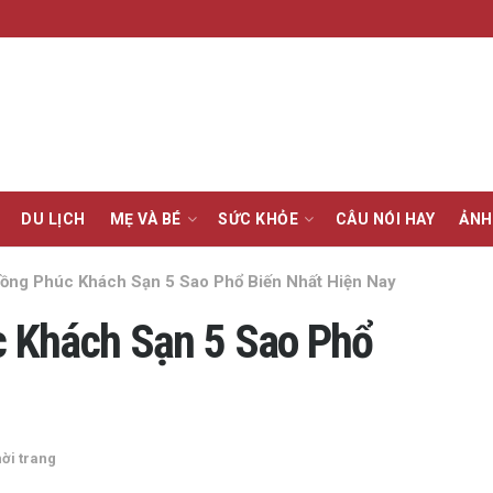
DU LỊCH
MẸ VÀ BÉ
SỨC KHỎE
CÂU NÓI HAY
ẢNH
ồng Phúc Khách Sạn 5 Sao Phổ Biến Nhất Hiện Nay
 Khách Sạn 5 Sao Phổ
ời trang