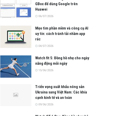
GBox để dùng Google trên
Huawei
06/07/2026
Mẹo tìm phần mềm và công cụ AI
uy tín: cách tránh tải nhầm app
rác
04/07/2026
Watch fit 5: Đồng hồ nhẹ cho ngày
năng động mỗi ngày
15/06/2026
Triển vọng xuất khẩu nông sản
Ukraina sang Việt Nam: Các khía
cạnh kinh tế và an toàn
09/06/2026