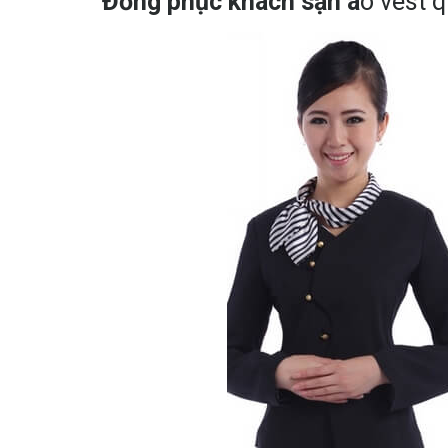
Đồng phục khách sạn á
o vest 