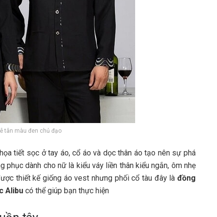
lễ tân màu đen chủ đạo
ọa tiết sọc ở tay áo, cổ áo và dọc thân áo tạo nên sự phá
phục dành cho nữ là kiểu váy liền thân kiểu ngắn, ôm nhẹ
ược thiết kế giống áo vest nhưng phối cổ tàu đây là
đồng
 Alibu
có thể giúp bạn thực hiện