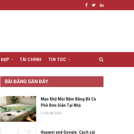
 ĐẸP
TÀI CHÍNH
TIN TỨC
BÀI ĐĂNG GẦN ĐÂY
Mẹo Khử Mùi Nệm Bằng Bã Cà
Phê Đơn Giản Tại Nhà
04/08/2026
Huawei and Google: Cách cài