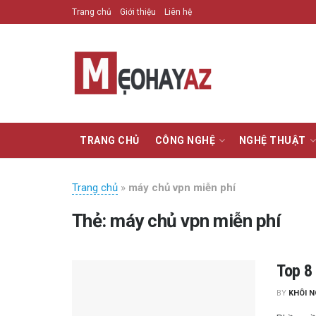
Trang chủ
Giới thiệu
Liên hệ
TRANG CHỦ
CÔNG NGHỆ
NGHỆ THUẬT
Trang chủ
»
máy chủ vpn miễn phí
Thẻ:
máy chủ vpn miễn phí
Top 8 
BY
KHÔI 