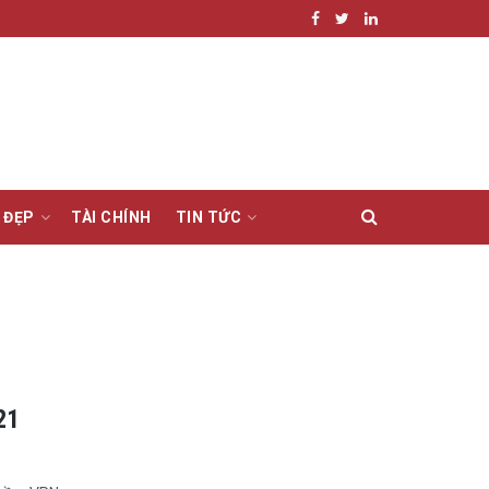
 ĐẸP
TÀI CHÍNH
TIN TỨC
21