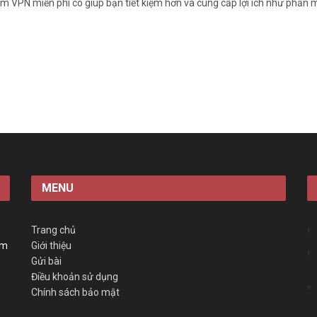
 VPN miễn phí có giúp bạn tiết kiệm hơn và cung cấp lợi ích như phần 
MENU
Trang chủ
àm
Giới thiệu
Gửi bài
Điều khoản sử dụng
Chính sách bảo mật