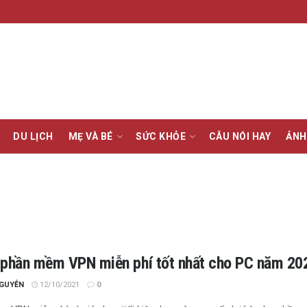
DU LỊCH
MẸ VÀ BÉ
SỨC KHỎE
CÂU NÓI HAY
ẢNH
phần mềm VPN miễn phí tốt nhất cho PC năm 20
NGUYỄN
12/10/2021
0