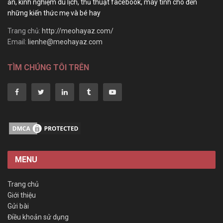
ăn, kinh nghiệm du lịch, thủ thuật facebook, máy tính cho đến
những kiến thức mẹ và bé hay
Trang chủ:
http://meohayaz.com/
Email:
lienhe@meohayaz.com
TÌM CHÚNG TÔI TRÊN
MENU
Trang chủ
Giới thiệu
Gửi bài
Điều khoản sử dụng