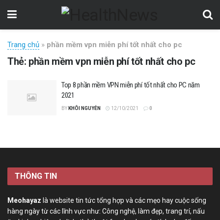
Trang chủ
»
phần mềm vpn miễn phí tốt nhất cho pc
Thẻ:
phần mềm vpn miễn phí tốt nhất cho pc
Top 8 phần mềm VPN miễn phí tốt nhất cho PC năm
2021
BY
KHÔI NGUYỄN
12/10/2021
0
THÔNG TIN
Meohayaz
là website tin tức tổng hợp và các mẹo hay cuộc sống
hàng ngày từ các lĩnh vực như: Công nghệ, làm đẹp, trang trí, nấu