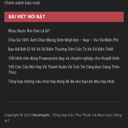
Chính sách bảo mật
BÀI VIẾT NỔI BẬT
Nhạc Nước Âm Sàn Là Gì?
Chia Sẻ 1001 Ảnh Chúc Mừng Sinh Nhật Độc – Đẹp – Vui Và Miễn Phí
Bạn Đã Biết Gì Về Vé Số Bấm Thưởng Trên Các Tờ Vé Số Kiến Thiết
100 Hình nền động Powerpoint đẹp và chuyên nghiệp cho thuyết trình
100 Các Câu Nói Hay Về Thanh Xuân Và Tuổi Trẻ Càng Đọc Càng Thổn
Thức
Tổng hợp những câu chửi hay dùng để đá xéo bạn bè đểu hay nhất
Copyright © 2023
MeoHayAz
- Tổng Hợp Các Thủ Thuật Và Mẹo Cuộc Sống
A-Z