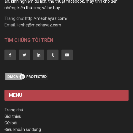
ăn, kinh nghiệm du lịch, thủ thuật facebook, máy tính cho đến
những kiến thức mẹ và bé hay
Trang chủ:
http://meohayaz.com/
Email:
lienhe@meohayaz.com
TÌM CHÚNG TÔI TRÊN
MENU
Trang chủ
Giới thiệu
Gửi bài
Điều khoản sử dụng