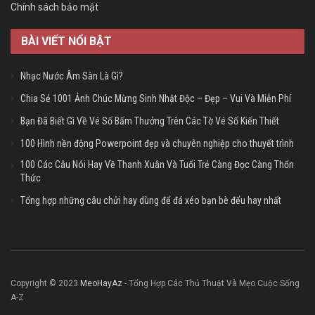
Chính sách bảo mật
BÀI VIẾT NỔI BẬT
Nhạc Nước Âm Sàn Là Gì?
Chia Sẻ 1001 Ảnh Chúc Mừng Sinh Nhật Độc – Đẹp – Vui Và Miễn Phí
Bạn Đã Biết Gì Về Vé Số Bấm Thưởng Trên Các Tờ Vé Số Kiến Thiết
100 Hình nền động Powerpoint đẹp và chuyên nghiệp cho thuyết trình
100 Các Câu Nói Hay Về Thanh Xuân Và Tuổi Trẻ Càng Đọc Càng Thổn
Thức
Tổng hợp những câu chửi hay dùng để đá xéo bạn bè đểu hay nhất
Copyright © 2023
MeoHayAz
- Tổng Hợp Các Thủ Thuật Và Mẹo Cuộc Sống
A-Z