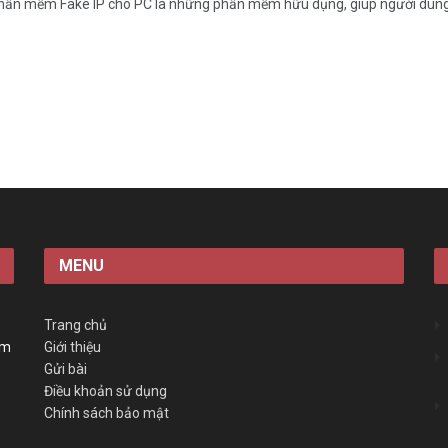
ần mềm Fake IP cho PC là những phần mềm hữu dụng, giúp người dùng có
MENU
Trang chủ
àm
Giới thiệu
Gửi bài
Điều khoản sử dụng
Chính sách bảo mật