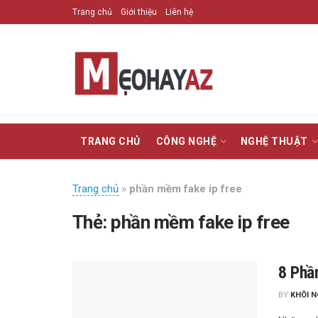
Trang chủ
Giới thiệu
Liên hệ
TRANG CHỦ
CÔNG NGHỆ
NGHỆ THUẬT
Trang chủ
»
phần mềm fake ip free
Thẻ:
phần mềm fake ip free
8 Phầ
BY
KHÔI 