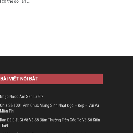
 thể đổi, ẩn ...
BÀI VIẾT NỔI BẬT
Nhạc Nước Âm Sàn Là Gì?
Chia Sẻ 1001 Ảnh Chúc Mừng Sinh Nhật Độc – Đẹp – Vui Và
Miễn Phí
Bạn Đã Biết Gì Về Vé Số Bấm Thưởng Trên Các Tờ Vé Số Kiến
Thiết