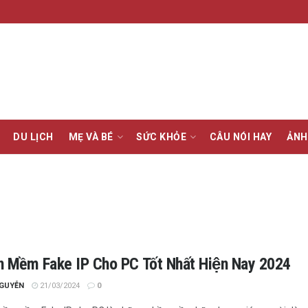
DU LỊCH
MẸ VÀ BÉ
SỨC KHỎE
CÂU NÓI HAY
ẢNH
n Mềm Fake IP Cho PC Tốt Nhất Hiện Nay 2024
NGUYỄN
21/03/2024
0