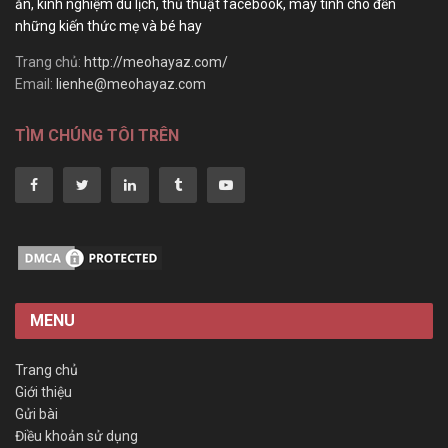
ăn, kinh nghiệm du lịch, thủ thuật facebook, máy tính cho đến
những kiến thức mẹ và bé hay
Trang chủ:
http://meohayaz.com/
Email:
lienhe@meohayaz.com
TÌM CHÚNG TÔI TRÊN
MENU
Trang chủ
Giới thiệu
Gửi bài
Điều khoản sử dụng