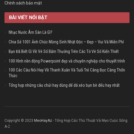
Chính sách bảo mật
BÀI VIẾT NỔI BẬT
Nhạc Nước Âm Sàn Là Gì?
Chia Sẻ 1001 Ảnh Chúc Mừng Sinh Nhật Độc – Đẹp – Vui Và Miễn Phí
Bạn Đã Biết Gì Về Vé Số Bấm Thưởng Trên Các Tờ Vé Số Kiến Thiết
100 Hình nền động Powerpoint đẹp và chuyên nghiệp cho thuyết trình
100 Các Câu Nói Hay Về Thanh Xuân Và Tuổi Trẻ Càng Đọc Càng Thổn
Thức
Tổng hợp những câu chửi hay dùng để đá xéo bạn bè đểu hay nhất
Copyright © 2023
MeoHayAz
- Tổng Hợp Các Thủ Thuật Và Mẹo Cuộc Sống
A-Z