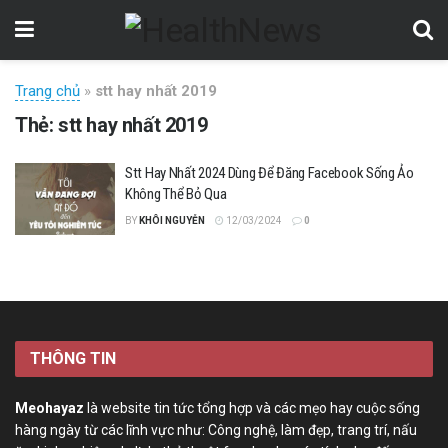
Trang chủ
»
stt hay nhất 2019
Thẻ:
stt hay nhất 2019
Stt Hay Nhất 2024 Dùng Để Đăng Facebook Sống Ảo
Không Thể Bỏ Qua
BY
KHÔI NGUYỄN
12/03/2024
0
THÔNG TIN
Meohayaz
là website tin tức tổng hợp và các mẹo hay cuộc sống
hàng ngày từ các lĩnh vực như: Công nghệ, làm đẹp, trang trí, nấu