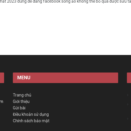
nhất 2023 dùng để đăng facebook sống ảo không thể bỏ qua được sưu tầm
MENU
Trang chủ
àm
Giới thiệu
Gửi bài
Điều khoản sử dụng
Chính sách bảo mật