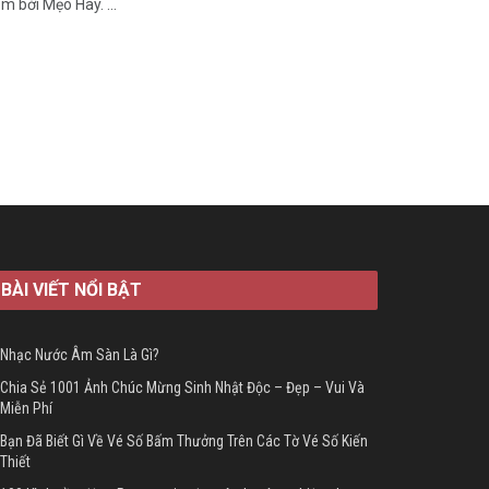
 bởi Mẹo Hay. ...
BÀI VIẾT NỔI BẬT
Nhạc Nước Âm Sàn Là Gì?
Chia Sẻ 1001 Ảnh Chúc Mừng Sinh Nhật Độc – Đẹp – Vui Và
Miễn Phí
Bạn Đã Biết Gì Về Vé Số Bấm Thưởng Trên Các Tờ Vé Số Kiến
Thiết