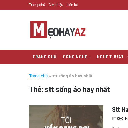
Trang chủ
Giới thiệu
Liên hệ
TRANG CHỦ
CÔNG NGHỆ
NGHỆ THUẬT
Trang chủ
»
stt sống ảo hay nhất
Thẻ:
stt sống ảo hay nhất
Stt H
BY
KHÔI 