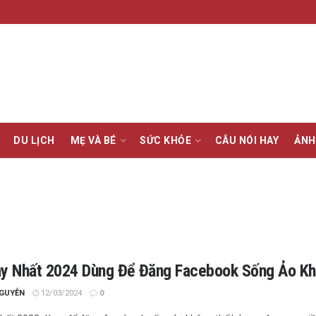
DU LỊCH
MẸ VÀ BÉ
SỨC KHỎE
CÂU NÓI HAY
ẢNH
ay Nhất 2024 Dùng Để Đăng Facebook Sống Ảo K
NGUYỄN
12/03/2024
0