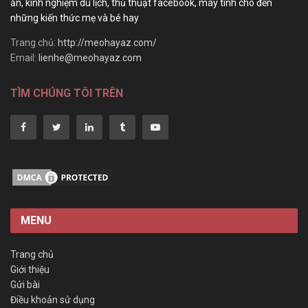
ăn, kinh nghiệm du lịch, thủ thuật facebook, máy tính cho đến
những kiến thức mẹ và bé hay
Trang chủ:
http://meohayaz.com/
Email:
lienhe@meohayaz.com
TÌM CHÚNG TÔI TRÊN
MENU
Trang chủ
Giới thiệu
Gửi bài
Điều khoản sử dụng