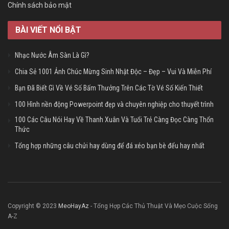
Chính sách bảo mật
BÀI VIẾT NỔI BẬT
Nhạc Nước Âm Sàn Là Gì?
Chia Sẻ 1001 Ảnh Chúc Mừng Sinh Nhật Độc – Đẹp – Vui Và Miễn Phí
Bạn Đã Biết Gì Về Vé Số Bấm Thưởng Trên Các Tờ Vé Số Kiến Thiết
100 Hình nền động Powerpoint đẹp và chuyên nghiệp cho thuyết trình
100 Các Câu Nói Hay Về Thanh Xuân Và Tuổi Trẻ Càng Đọc Càng Thổn
Thức
Tổng hợp những câu chửi hay dùng để đá xéo bạn bè đểu hay nhất
Copyright © 2023
MeoHayAz
- Tổng Hợp Các Thủ Thuật Và Mẹo Cuộc Sống
A-Z