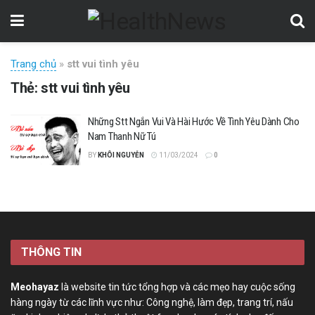
Trang chủ
»
stt vui tình yêu
Thẻ:
stt vui tình yêu
Những Stt Ngắn Vui Và Hài Hước Về Tình Yêu Dành Cho
Nam Thanh Nữ Tú
BY
KHÔI NGUYỄN
11/03/2024
0
THÔNG TIN
Meohayaz
là website tin tức tổng hợp và các mẹo hay cuộc sống
hàng ngày từ các lĩnh vực như: Công nghệ, làm đẹp, trang trí, nấu