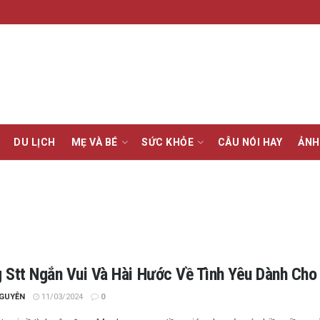
DU LỊCH
MẸ VÀ BÉ
SỨC KHỎE
CÂU NÓI HAY
ẢNH
 Stt Ngắn Vui Và Hài Hước Về Tình Yêu Dành Ch
NGUYỄN
11/03/2024
0