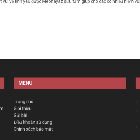
t vui về tình yêu được Meohayaz sưu tầm giúp cho các có nhiều niềm vui 
MENU
Trang chủ
àm
Giới thiệu
Gửi bài
Điều khoản sử dụng
Chính sách bảo mật