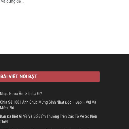
và dùng để ...
BÀI VIẾT NỔI BẬT
Nhạc Nước Âm Sàn Là Gì?
Chia Sẻ 1001 Ảnh Chúc Mừng Sinh Nhật Độc – Đẹp – Vui Và
Miễn Phí
Bạn Đã Biết Gì Về Vé Số Bấm Thưởng Trên Các Tờ Vé Số Kiến
Thiết