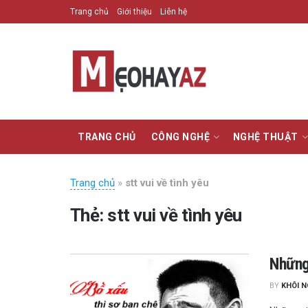
Trang chủ
Giới thiệu
Liên hệ
TRANG CHỦ
CÔNG NGHỆ
NGHỆ THUẬT
Trang chủ
»
stt vui về tình yêu
Thẻ:
stt vui về tình yêu
Những
BY
KHÔI 