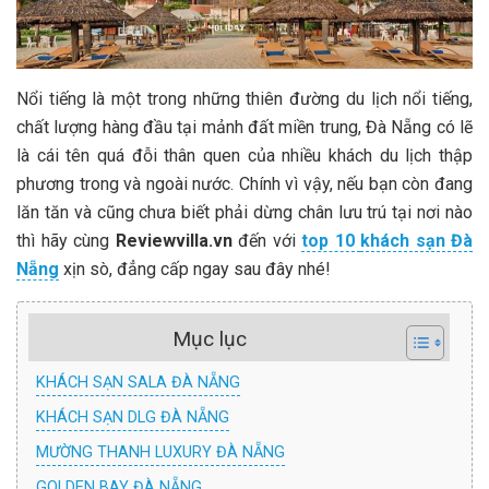
Nổi tiếng là một trong những thiên đường du lịch nổi tiếng,
chất lượng hàng đầu tại mảnh đất miền trung, Đà Nẵng có lẽ
là cái tên quá đỗi thân quen của nhiều khách du lịch thập
phương trong và ngoài nước. Chính vì vậy, nếu bạn còn đang
lăn tăn và cũng chưa biết phải dừng chân lưu trú tại nơi nào
thì hãy cùng
Reviewvilla.vn
đến với
top 10
khách sạn Đà
Nẵng
xịn sò, đẳng cấp ngay sau đây nhé!
Mục lục
KHÁCH SẠN SALA ĐÀ NẴNG
KHÁCH SẠN DLG ĐÀ NẴNG
MƯỜNG THANH LUXURY ĐÀ NẴNG
GOLDEN BAY ĐÀ NẴNG