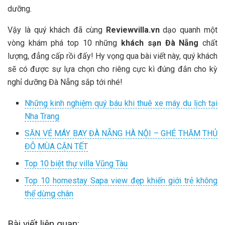
dưỡng.
Vậy là quý khách đã cùng
Reviewvilla.vn
dạo quanh một
vòng khám phá top 10 những
khách sạn Đà Nẵng
chất
lượng, đẳng cấp rồi đấy! Hy vọng qua bài viết này, quý khách
sẽ có được sự lựa chọn cho riêng cực kì đúng đắn cho kỳ
nghỉ dưỡng Đà Nẵng sắp tới nhé!
Những kinh nghiệm quý báu khi thuê xe máy du lịch tại
Nha Trang
SĂN VÉ MÁY BAY ĐÀ NẴNG HÀ NỘI – GHÉ THĂM THỦ
ĐÔ MÙA CẬN TẾT
Top 10 biệt thự villa Vũng Tàu
Top 10 homestay Sapa view đẹp khiến giới trẻ không
thể dừng chân
Bài viết liên quan: