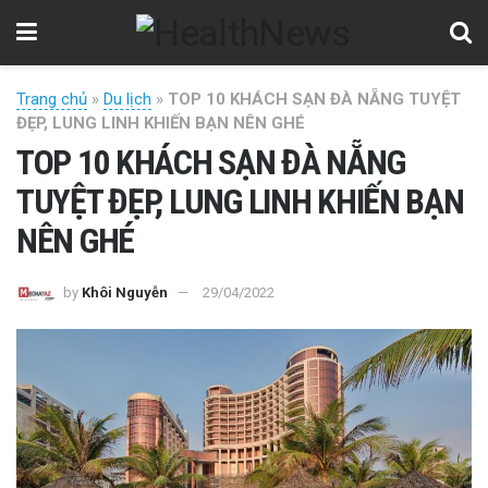
Trang chủ
»
Du lịch
»
TOP 10 KHÁCH SẠN ĐÀ NẴNG TUYỆT
ĐẸP, LUNG LINH KHIẾN BẠN NÊN GHÉ
TOP 10 KHÁCH SẠN ĐÀ NẴNG
TUYỆT ĐẸP, LUNG LINH KHIẾN BẠN
NÊN GHÉ
by
Khôi Nguyễn
29/04/2022