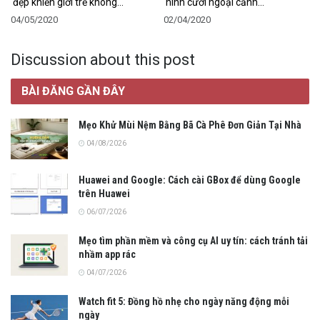
đẹp khiến giới trẻ không…
hình cưới ngoại cảnh…
04/05/2020
02/04/2020
Discussion about this post
BÀI ĐĂNG GẦN ĐÂY
Mẹo Khử Mùi Nệm Bằng Bã Cà Phê Đơn Giản Tại Nhà
04/08/2026
Huawei and Google: Cách cài GBox để dùng Google
trên Huawei
06/07/2026
Mẹo tìm phần mềm và công cụ AI uy tín: cách tránh tải
nhầm app rác
04/07/2026
Watch fit 5: Đồng hồ nhẹ cho ngày năng động mỗi
ngày