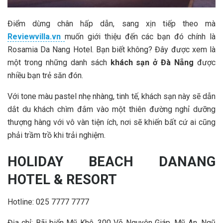
Điểm dừng chân hấp dẫn, sang xịn tiếp theo mà
Reviewvilla.vn
muốn giới thiệu đến các bạn đó chính là
Rosamia Da Nang Hotel. Bạn biết không? Đây được xem là
một trong những danh sách
khách sạn ở Đà Nẵng
được
nhiều bạn trẻ săn đón.
Với tone màu pastel nhẹ nhàng, tinh tế, khách sạn này sẽ dẫn
dắt du khách chìm đắm vào một thiên đường nghỉ dưỡng
thượng hàng với vô vàn tiện ích, nơi sẽ khiến bất cứ ai cũng
phải trầm trồ khi trải nghiệm.
HOLIDAY BEACH DANANG
HOTEL & RESORT
Hotline: 025 7777 7777
Địa chỉ:
Bãi biển Mỹ Khê, 300 Võ Nguyên Giáp, Mỹ An, Ngũ