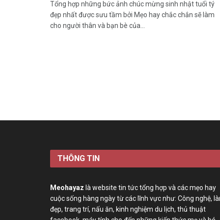
Tổng hợp những bức ảnh chúc mừng sinh nhật tuổi tý
đẹp nhất được sưu tầm bởi Mẹo hay chắc chắn sẽ làm
cho người thân và bạn bè của...
THÔNG TIN
Meohayaz
là website tin tức tổng hợp và các mẹo hay
cuộc sống hàng ngày từ các lĩnh vực như: Công nghệ, l
đẹp, trang trí, nấu ăn, kinh nghiệm du lịch, thủ thuật
facebook, máy tính cho đến những kiến thức mẹ và bé