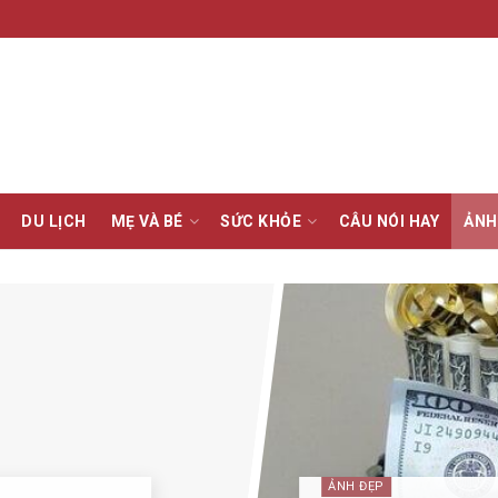
DU LỊCH
MẸ VÀ BÉ
SỨC KHỎE
CÂU NÓI HAY
ẢNH
ẢNH ĐẸP