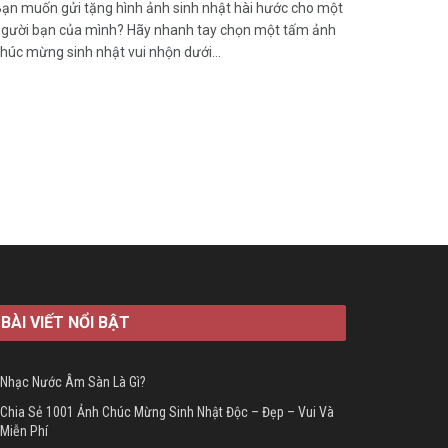
ạn muốn gửi tặng hình ảnh sinh nhật hài hước cho một
gười bạn của mình? Hãy nhanh tay chọn một tấm ảnh
húc mừng sinh nhật vui nhộn dưới...
BÀI VIẾT NỔI BẬT
Nhạc Nước Âm Sàn Là Gì?
Chia Sẻ 1001 Ảnh Chúc Mừng Sinh Nhật Độc – Đẹp – Vui Và
Miễn Phí