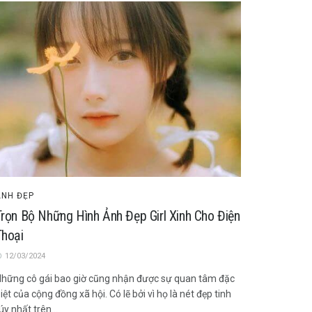
ẢNH ĐẸP
Trọn Bộ Những Hình Ảnh Đẹp Girl Xinh Cho Điện
Thoại
12/03/2024
hững cô gái bao giờ cũng nhận được sự quan tâm đặc
iệt của cộng đồng xã hội. Có lẽ bởi vì họ là nét đẹp tinh
úy nhất trên...