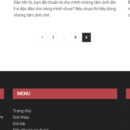
Gần tết rồi, bạn đã chuẩn bị cho mình những tấm ảnh đòi
B
lì xì độc đáo cho riêng mình chưa? Nếu chưa thì hãy dùng
n
những tấm ảnh chế...
c
1
…
3
4
MENU
Trang chủ
àm
Giới thiệu
Gửi bài
Điều khoản sử dụng