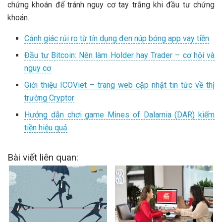
chứng khoán để tránh nguy cơ tay trắng khi đầu tư chứng
khoán.
Cảnh giác rủi ro từ tín dụng đen núp bóng app vay tiền
Đầu tư Bitcoin: Nên làm Holder hay Trader – cơ hội và
nguy cơ
Giới thiệu ICOViet – trang web cập nhật tin tức về thị
trường Cryptor
Hướng dẫn chơi game Mines of Dalarnia (DAR) kiếm
tiền hiệu quả
Bài viết liên quan: