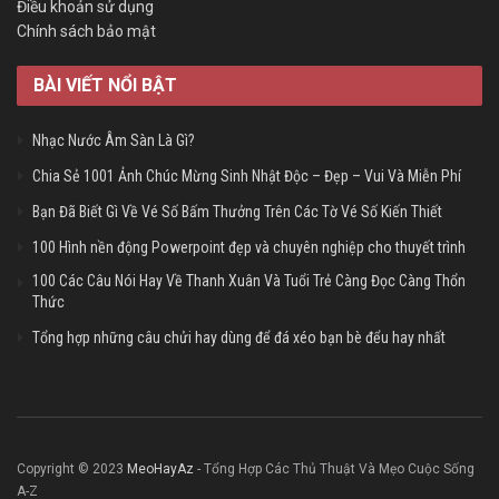
Điều khoản sử dụng
Chính sách bảo mật
BÀI VIẾT NỔI BẬT
Nhạc Nước Âm Sàn Là Gì?
Chia Sẻ 1001 Ảnh Chúc Mừng Sinh Nhật Độc – Đẹp – Vui Và Miễn Phí
Bạn Đã Biết Gì Về Vé Số Bấm Thưởng Trên Các Tờ Vé Số Kiến Thiết
100 Hình nền động Powerpoint đẹp và chuyên nghiệp cho thuyết trình
100 Các Câu Nói Hay Về Thanh Xuân Và Tuổi Trẻ Càng Đọc Càng Thổn
Thức
Tổng hợp những câu chửi hay dùng để đá xéo bạn bè đểu hay nhất
Copyright © 2023
MeoHayAz
- Tổng Hợp Các Thủ Thuật Và Mẹo Cuộc Sống
A-Z