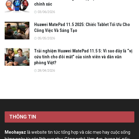
chính xác
03/06/2026
Huawei MatePad 11.5 2025: Chiếc Tablet Tối Ưu Cho
Công Việc Và Sáng Tạo
05/05/2026
Trải nghiệm Huawei MatePad 11.5 S: Vì sao đây là “vị
cứu tinh cho đôi mắt” của sinh viên và dân văn
phòng Việt?
28/04/2026
THÔNG TIN
Meohayaz
là website tin tức tổng hợp và các mẹo hay cuộc sống
hàng ngày từ các lĩnh vực như: Công nghệ, làm đẹp, trang trí, nấu