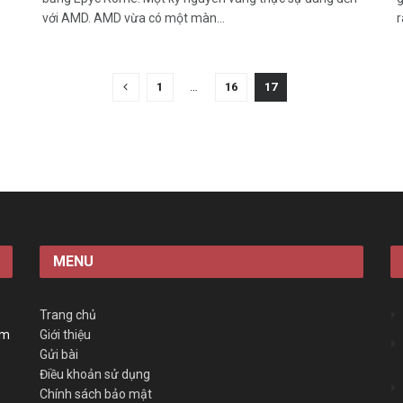
với AMD. AMD vừa có một màn...
r
1
…
16
17
MENU
Trang chủ
àm
Giới thiệu
Gửi bài
Điều khoản sử dụng
Chính sách bảo mật