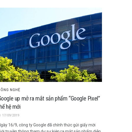
CÔNG NGHỆ
Google up mở ra mắt sản phẩm “Google Pixel”
thế hệ mới
17/09/2019
gày 16/9, công ty Google đã chính thức gửi giấy mời
iới truyền thông tham dự sự kiện ra mắt sản phẩm diễn