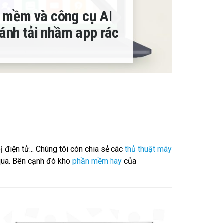
 mềm và công cụ AI
ránh tải nhầm app rác
ị điện tử... Chúng tôi còn chia sẻ các
thủ thuật máy
qua. Bên cạnh đó kho
phần mềm hay
của