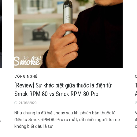
CÔNG NGHỆ
[Review] Sự khác biệt giữa thuốc lá điện tử
Smok RPM 80 vs Smok RPM 80 Pro
21/03/2020
Như chúng ta đã biết, ngay sau khi phiên bản thuốc lá
V
,
điện tử Smok RPM 80 Pro ra mắt, rất nhiều người tò mò
đ
không biết đâu là sự...
c