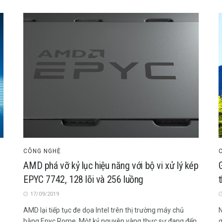
CÔNG NGHỆ
AMD phá vỡ kỷ lục hiệu năng với bộ vi xử lý kép
EPYC 7742, 128 lõi và 256 luồng
17/09/2019
AMD lại tiếp tục đe dọa Intel trên thị trường máy chủ
N
bằng Epyc Rome. Một kỷ nguyên vàng thực sự đang đến
g