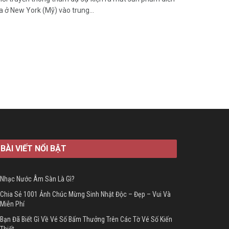
a ở New York (Mỹ) vào trung...
BÀI VIẾT NỔI BẬT
Nhạc Nước Âm Sàn Là Gì?
Chia Sẻ 1001 Ảnh Chúc Mừng Sinh Nhật Độc – Đẹp – Vui Và
Miễn Phí
Bạn Đã Biết Gì Về Vé Số Bấm Thưởng Trên Các Tờ Vé Số Kiến