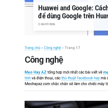
Huawei and Google: Cách
để dùng Google trên Hua
06/07/2026
Trang chủ
»
Công nghệ
»
Trang 17
Công nghệ
Mẹo Hay AZ
tổng hợp mới nhất các bài viết về
mẹ
tính
và điện thoại, các
thủ thuật facebook hay
mà c
Meohayaz.com chắc chắn sẽ làm cho chiếc máy tín