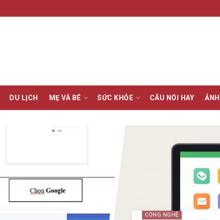
DU LỊCH
MẸ VÀ BÉ
SỨC KHỎE
CÂU NÓI HAY
ẢNH
CÔNG NGHỆ