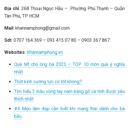
Địa chỉ
: 268 Thoại Ngọc Hầu – Phường Phú Thạnh – Quận
Tân Phú, TP. HCM
Mail
:
khannamphong@gmail.com
Sdt
: 0707 164 369 – 093 415 07 80 – 0903 367 867
Websites
:
Khannamphong.vn
Quà tết cho ông bà 2023 – TOP 10 món quà ý nghĩa
nhất
Thớt kính cường lực có tốt không?
Tìm hiểu 3 mẫu vòng tay nam bằng gỗ cá tính được yêu
thích nhất
#4 Mẹo làm đẹp cần biết khi mang thai dành cho bà
bầu