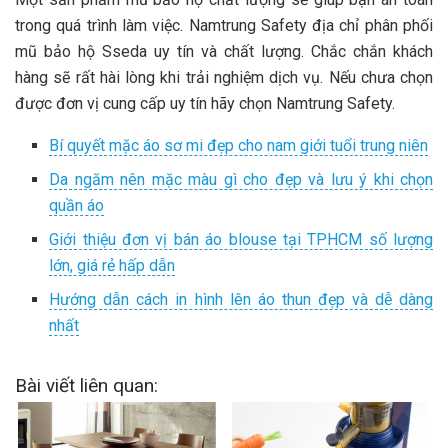
trong quá trình làm việc. Namtrung Safety địa chỉ phân phối
mũ bảo hộ Sseda uy tín và chất lượng. Chắc chắn khách
hàng sẽ rất hài lòng khi trải nghiệm dịch vụ. Nếu chưa chọn
được đơn vị cung cấp uy tín hãy chọn Namtrung Safety.
Bí quyết mặc áo sơ mi đẹp cho nam giới tuổi trung niên
Da ngăm nên mặc màu gì cho đẹp và lưu ý khi chọn
quần áo
Giới thiệu đơn vị bán áo blouse tại TPHCM số lượng
lớn, giá rẻ hấp dẫn
Hướng dẫn cách in hình lên áo thun đẹp và dễ dàng
nhất
Bài viết liên quan: