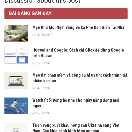
Discussion about this post
BÀI ĐĂNG GẦN ĐÂY
Mẹo Khử Mùi Nệm Bằng Bã Cà Phê Đơn Giản Tại Nhà
04/08/2026
Huawei and Google: Cách cài GBox để dùng Google
trên Huawei
06/07/2026
Mẹo tìm phần mềm và công cụ AI uy tín: cách tránh tải
nhầm app rác
04/07/2026
Watch fit 5: Đồng hồ nhẹ cho ngày năng động mỗi
ngày
15/06/2026
Triển vọng xuất khẩu nông sản Ukraina sang Việt
Nam: Các khía cạnh kinh tế và an toàn