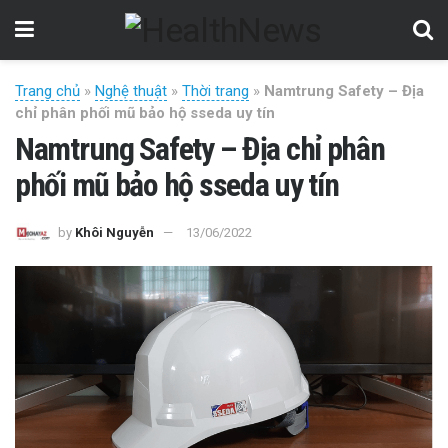
Trang chủ
»
Nghệ thuật
»
Thời trang
»
Namtrung Safety – Địa
chỉ phân phối mũ bảo hộ sseda uy tín
Namtrung Safety – Địa chỉ phân
phối mũ bảo hộ sseda uy tín
by
Khôi Nguyễn
13/06/2022