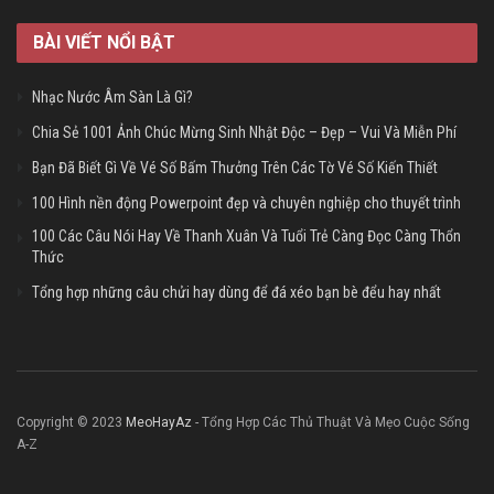
BÀI VIẾT NỔI BẬT
Nhạc Nước Âm Sàn Là Gì?
Chia Sẻ 1001 Ảnh Chúc Mừng Sinh Nhật Độc – Đẹp – Vui Và Miễn Phí
Bạn Đã Biết Gì Về Vé Số Bấm Thưởng Trên Các Tờ Vé Số Kiến Thiết
100 Hình nền động Powerpoint đẹp và chuyên nghiệp cho thuyết trình
100 Các Câu Nói Hay Về Thanh Xuân Và Tuổi Trẻ Càng Đọc Càng Thổn
Thức
Tổng hợp những câu chửi hay dùng để đá xéo bạn bè đểu hay nhất
Copyright © 2023
MeoHayAz
- Tổng Hợp Các Thủ Thuật Và Mẹo Cuộc Sống
A-Z