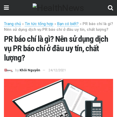
Trang chủ
»
Tin tức tổng hợp
»
Bạn có biết?
»
PR báo chí là gì?
Nên sử dụng dịch vụ PR báo chí ở đâu uy tín, chất lượng?
PR báo chí là gì? Nên sử dụng dịch
vụ PR báo chí ở đâu uy tín, chất
lượng?
by
Khôi Nguyễn
24/12/2021