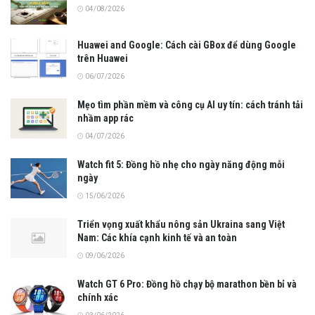
04/08/2026
Huawei and Google: Cách cài GBox để dùng Google
trên Huawei
06/07/2026
Mẹo tìm phần mềm và công cụ AI uy tín: cách tránh tải
nhầm app rác
04/07/2026
Watch fit 5: Đồng hồ nhẹ cho ngày năng động mỗi
ngày
15/06/2026
Triển vọng xuất khẩu nông sản Ukraina sang Việt
Nam: Các khía cạnh kinh tế và an toàn
09/06/2026
Watch GT 6 Pro: Đồng hồ chạy bộ marathon bền bỉ và
chính xác