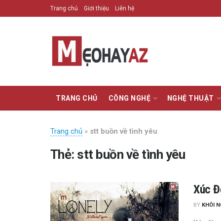
Trang chủ
Giới thiệu
Liên hệ
TRANG CHỦ
CÔNG NGHỆ
NGHỆ THUẬT
Trang chủ
»
stt buồn về tình yêu
Thẻ:
stt buồn về tình yêu
Xúc Đ
BY
KHÔI 