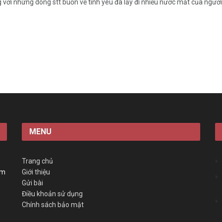
 với những dòng stt buồn về tình yêu đã lấy đi nhiều nước mắt của người
MENU
Trang chủ
àm
Giới thiệu
Gửi bài
Điều khoản sử dụng
Chính sách bảo mật