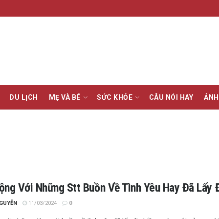
DU LỊCH
MẸ VÀ BÉ
SỨC KHỎE
CÂU NÓI HAY
ẢNH
ộng Với Những Stt Buồn Về Tình Yêu Hay Đã Lấy
NGUYỄN
11/03/2024
0