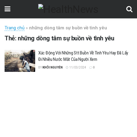
Trang chủ
»
những dòng tâm sự buồn về tình yêu
Thẻ:
những dòng tâm sự buồn về tình yêu
Xúc Động Với Những Stt Buồn Về Tình Yêu Hay Đã Lấy
Đi Nhiều Nước Mắt Của Người Xem
BY
KHÔI NGUYỄN
11/03/2024
0