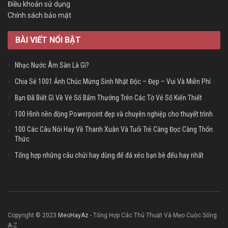
Điều khoản sử dụng
Chính sách bảo mật
BÀI VIẾT NỔI BẬT
Nhạc Nước Âm Sàn Là Gì?
Chia Sẻ 1001 Ảnh Chúc Mừng Sinh Nhật Độc – Đẹp – Vui Và Miễn Phí
Bạn Đã Biết Gì Về Vé Số Bấm Thưởng Trên Các Tờ Vé Số Kiến Thiết
100 Hình nền động Powerpoint đẹp và chuyên nghiệp cho thuyết trình
100 Các Câu Nói Hay Về Thanh Xuân Và Tuổi Trẻ Càng Đọc Càng Thổn
Thức
Tổng hợp những câu chửi hay dùng để đá xéo bạn bè đểu hay nhất
Copyright © 2023
MeoHayAz
- Tổng Hợp Các Thủ Thuật Và Mẹo Cuộc Sống
A-Z