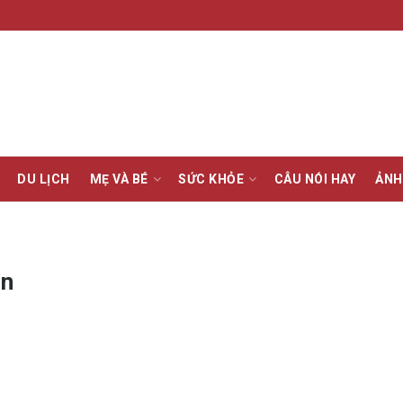
DU LỊCH
MẸ VÀ BÉ
SỨC KHỎE
CÂU NÓI HAY
ẢNH
ân