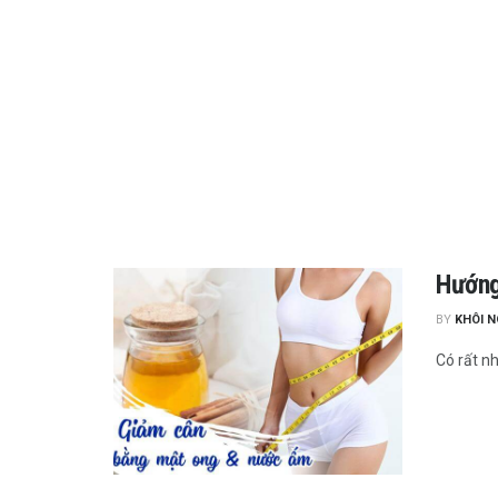
Hướng
BY
KHÔI 
Có rất n