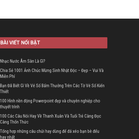
BÀI VIẾT NỔI BẬT
Nhạc Nước Âm Sàn Là Gì?
Chia Sẻ 1001 Ảnh Chúc Mừng Sinh Nhật Độc – Đẹp – Vui Và
Miễn Phí
Bạn Đã Biết Gì Về Vé Số Bấm Thưởng Trên Các Tờ Vé Số Kiến
Thiết
100 Hình nền động Powerpoint đẹp và chuyên nghiệp cho
thuyết trình
100 Các Câu Nói Hay Về Thanh Xuân Và Tuổi Trẻ Càng Đọc
Càng Thổn Thức
Tổng hợp những câu chửi hay dùng để đá xéo bạn bè đểu
hay nhất