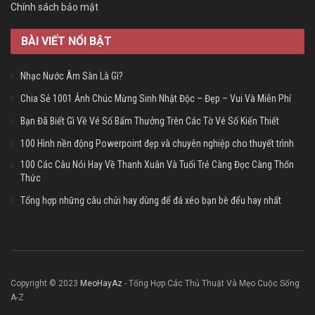
Chính sách bảo mật
BÀI VIẾT NỔI BẬT
Nhạc Nước Âm Sàn Là Gì?
Chia Sẻ 1001 Ảnh Chúc Mừng Sinh Nhật Độc – Đẹp – Vui Và Miễn Phí
Bạn Đã Biết Gì Về Vé Số Bấm Thưởng Trên Các Tờ Vé Số Kiến Thiết
100 Hình nền động Powerpoint đẹp và chuyên nghiệp cho thuyết trình
100 Các Câu Nói Hay Về Thanh Xuân Và Tuổi Trẻ Càng Đọc Càng Thổn
Thức
Tổng hợp những câu chửi hay dùng để đá xéo bạn bè đểu hay nhất
Copyright © 2023
MeoHayAz
- Tổng Hợp Các Thủ Thuật Và Mẹo Cuộc Sống
A-Z