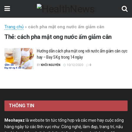
Trang chủ
»
cách pha mật ong nước ấm giảm cân
Thẻ:
cách pha mật ong nước ấm giảm cân
Hướng dẫn cách pha mật ong với nước ấm giảm cân cực
hay – Bay 5 Kg trong 14 ngày
BY
KHÔI NGUYỄN
10/12/2020
0
THÔNG TIN
Meohayaz
là website tin tức tổng hợp và các mẹo hay cuộc sống
hàng ngày từ các lĩnh vực như: Công nghệ, làm đẹp, trang trí, nấu