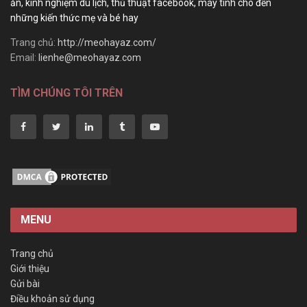
ăn, kinh nghiệm du lịch, thủ thuật facebook, máy tính cho đến
những kiến thức mẹ và bé hay
Trang chủ:
http://meohayaz.com/
Email:
lienhe@meohayaz.com
TÌM CHÚNG TÔI TRÊN
MENU
Trang chủ
Giới thiệu
Gửi bài
Điều khoản sử dụng