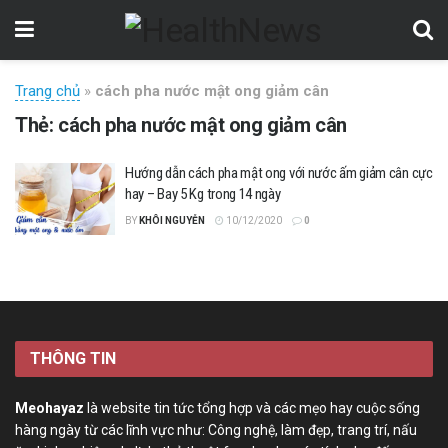
Trang chủ
»
cách pha nước mật ong giảm cân
Thẻ:
cách pha nước mật ong giảm cân
Hướng dẫn cách pha mật ong với nước ấm giảm cân cực
hay – Bay 5 Kg trong 14 ngày
BY
KHÔI NGUYỄN
10/12/2020
0
THÔNG TIN
Meohayaz
là website tin tức tổng hợp và các mẹo hay cuộc sống
hàng ngày từ các lĩnh vực như: Công nghệ, làm đẹp, trang trí, nấu