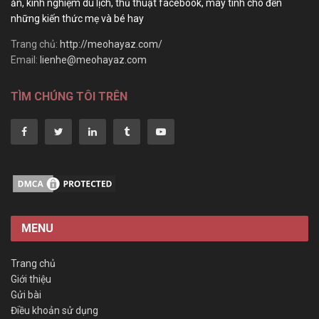
ăn, kinh nghiệm du lịch, thủ thuật facebook, máy tính cho đến
những kiến thức mẹ và bé hay
Trang chủ:
http://meohayaz.com/
Email:
lienhe@meohayaz.com
TÌM CHÚNG TÔI TRÊN
MENU
Trang chủ
Giới thiệu
Gửi bài
Điều khoản sử dụng