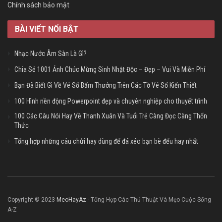
Chính sách bảo mật
BÀI VIẾT NỔI BẬT
Nhạc Nước Âm Sàn Là Gì?
Chia Sẻ 1001 Ảnh Chúc Mừng Sinh Nhật Độc – Đẹp – Vui Và Miễn Phí
Bạn Đã Biết Gì Về Vé Số Bấm Thưởng Trên Các Tờ Vé Số Kiến Thiết
100 Hình nền động Powerpoint đẹp và chuyên nghiệp cho thuyết trình
100 Các Câu Nói Hay Về Thanh Xuân Và Tuổi Trẻ Càng Đọc Càng Thổn
Thức
Tổng hợp những câu chửi hay dùng để đá xéo bạn bè đểu hay nhất
Copyright © 2023
MeoHayAz
- Tổng Hợp Các Thủ Thuật Và Mẹo Cuộc Sống
A-Z