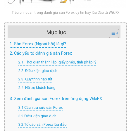
Tiêu chí quan trọng đánh giá sàn Forex uy tín hay lừa đảo từ WikiFX
Mục lục
1. Sàn Forex (Ngoại hối) là gì?
2. Các yếu tố đánh giá sàn Forex
2.1. Thời gian thành lập, giấy phép, tính pháp lý
2.2. Điều kiện giao dịch
2.3. Quy trình nạp rút
2.4. Hỗ trợ khách hàng
3. Xem đánh giá sàn Forex trên ứng dụng WikiFX
3.1 Cách tra cứu sàn Forex
3.2 Điều kiện giao dịch
3.2 Tố cáo sàn Forex lừa đảo