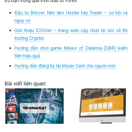
trợ bạn trong quá trình đầu tư Forex.
Đầu tư Bitcoin: Nên làm Holder hay Trader – cơ hội và
nguy cơ
Giới thiệu ICOViet – trang web cập nhật tin tức về thị
trường Cryptor
Hướng dẫn chơi game Mines of Dalarnia (DAR) kiếm
tiền hiệu quả
Hướng dẫn đăng ký tài khoản Cent cho người mới
Bài viết liên quan: