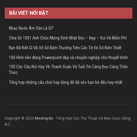
BÀI VIẾT NỔI BẬT
Nhạc Nước Âm Sàn Là Gì?
Chia Sẻ 1001 Ảnh Chúc Mừng Sinh Nhật Độc – Đẹp – Vui Và Miễn Phí
Bạn Đã Biết Gì Về Vé Số Bấm Thưởng Trên Các Tờ Vé Số Kiến Thiết
100 Hình nền động Powerpoint đẹp và chuyên nghiệp cho thuyết trình
100 Các Câu Nói Hay Về Thanh Xuân Và Tuổi Trẻ Càng Đọc Càng Thổn
Thức
Tổng hợp những câu chửi hay dùng để đá xéo bạn bè đểu hay nhất
Copyright © 2023
MeoHayAz
- Tổng Hợp Các Thủ Thuật Và Mẹo Cuộc Sống
A-Z