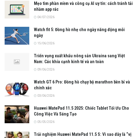
Mẹo tìm phần mềm và công cụ AI uy tín: cách tránh tải
nhầm app rác
04/07/2026
Watch fit 5: Đồng hồ nhẹ cho ngày năng động mỗi
ngày
15/06/2026
Triển vọng xuất khẩu nông sản Ukraina sang Việt
Nam: Các khía cạnh kinh tế và an toàn
09/06/2026
Watch GT 6 Pro: Đồng hồ chạy bộ marathon bền bỉ và
chính xác
03/06/2026
Huawei MatePad 11.5 2025: Chiếc Tablet Tối Ưu Cho
Công Việc Và Sáng Tạo
05/05/2026
Trải nghiệm Huawei MatePad 11.5 S: Vì sao đây là “vị