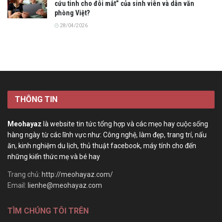
cứu tinh cho đôi mắt” của sinh viên và dân văn
phòng Việt?
28/04/2026
THÔNG TIN
Meohayaz
là website tin tức tổng hợp và các mẹo hay cuộc sống
hàng ngày từ các lĩnh vực như: Công nghệ, làm đẹp, trang trí, nấu
ăn, kinh nghiệm du lịch, thủ thuật facebook, máy tính cho đến
những kiến thức mẹ và bé hay
Trang chủ:
http://meohayaz.com/
Email:
lienhe@meohayaz.com
TÌM CHÚNG TÔI TRÊN