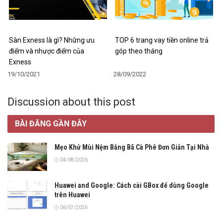
Sàn Exness là gì? Những ưu
TOP 6 trang vay tiền online trả
điểm và nhược điểm của
góp theo tháng
Exness
19/10/2021
28/09/2022
Discussion about this post
BÀI ĐĂNG GẦN ĐÂY
Mẹo Khử Mùi Nệm Bằng Bã Cà Phê Đơn Giản Tại Nhà
04/08/2026
Huawei and Google: Cách cài GBox để dùng Google
trên Huawei
06/07/2026