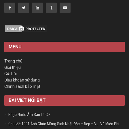
MENU
Trang chủ
Giới thiệu
Gửi bài
Điều khoản sử dụng
Chính sách bảo mật
BÀI VIẾT NỔI BẬT
Nhạc Nước Âm Sàn Là Gì?
Chia Sẻ 1001 Ảnh Chúc Mừng Sinh Nhật Độc – Đẹp – Vui Và Miễn Phí