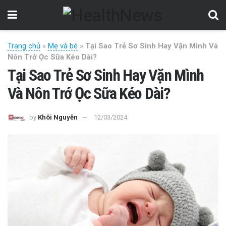
Trang chủ
»
Mẹ và bé
»
Tại Sao Trẻ Sơ Sinh Hay Vặn Mình Và
Nôn Trớ Ọc Sữa Kéo Dài?
Tại Sao Trẻ Sơ Sinh Hay Vặn Mình
Và Nôn Trớ Ọc Sữa Kéo Dài?
by
Khôi Nguyễn
12/03/2024