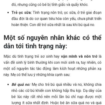
đó, nhưng cũng có bé bị tỉnh giấc và quấy khóc.
Trẻ ọc sữa:
Tình trạng nôn trớ, ọc sữa, ở trẻ giai đoạn
đầu đời là do cơ quan tiêu hóa còn yếu, chưa phát triển
hoàn thiện. Con dễ trớ sữa nhất là sau khi bú quá no.
Một số nguyên nhân khác có thể
dẫn tới tình trạng này:
Mặc dù tình trạng trẻ sơ sinh hay
vặn mình và nôn trớ
là
vấn đề sinh lý bình thường khi con mới sinh ra, tuy nhiên, có
một số nguyên tác tác động làm kích hoạt những phản xạ
này. Mẹ có thể lưu ý những khía cạnh sau:
Bé quá no:
Mẹ cho trẻ bú quá nhiều và no, không chia
nhỏ các cữ bú khiến con không hấp thu kịp. Dạ dày của
bé lúc này rất nhỏ nên mỗi lần bú chỉ nạp được một
lượng ít sữa nhất định. Hoặc bé ăn sữa quá no và quá