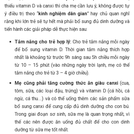
thiếu vitamin D và canxi thì cha mẹ cần lưu ý, không được tự
ý điều trị theo “
kinh nghiệm dân gian
” hay chủ quan nghĩ
rằng khi lớn trẻ sẽ tự hết mà phải bổ sung đủ dinh dưỡng và
tiến hành các giải pháp dễ thực hiện sau:
Tắm nắng cho trẻ hợp lý:
Cho trẻ tắm nắng mỗi ngày
để bổ sung vitamin D. Thời gian tắm nắng thích hợp
nhất là khoảng từ trước 9h sáng sau 5h chiều mỗi ngày
từ 10 – 15 phút (vào những ngày trời lạnh, mẹ có thể
tắm nắng cho trẻ từ 3 – 4 giờ chiều).
Mẹ cũng phải tăng cường thức ăn giàu canxi
(cua,
tôm, sữa, các loại đậu, trứng) và vitamin D (cá hồi, cá
ngừ, cá thu….) và có thể uống thêm các sản phẩm sữa
bổ sung canxi để cung cấp đủ dinh dưỡng cho con bú.
Trong giai đoạn sơ sinh, sữa mẹ là quan trọng nhất, vì
thế các nên được ăn uống đủ chất để cho con dinh
dưỡng từ sữa mẹ tốt nhất.