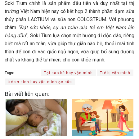
Soki Tium chính là sản phẩm đầu tiên và duy nhất tại thị
trường Việt Nam hiện nay có kết hợp 2 thành phần: đạm sữa
thủy phân LACTIUM và sữa non COLOSTRUM. Với phương
châm
“Đặt sức khỏe, sự an toàn của trẻ em Việt Nam lên
hàng đầu
”, Soki Tium lựa chọn một hướng đi độc đáo, riêng
biệt mà rất an toàn, vừa giúp thư giãn nào bộ, thoải mái tinh
thần để con đi vào giấc ngủ ngon, vừa giúp bổ sung dưỡng
chất và kháng thể tự nhiên, cho con khỏe mạnh.
Tags:
Tại sao bé hay vặn mình
Trẻ bị vặn mình
trẻ sơ sinh hay vặn mình ọc sữa
Bài viết liên quan: