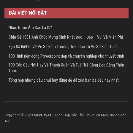
BÀI VIẾT NỔI BẬT
Nhạc Nước Âm Sàn Là Gì?
Chia Sẻ 1001 Ảnh Chúc Mừng Sinh Nhật Độc – Đẹp – Vui Và Miễn Phí
Bạn Đã Biết Gì Về Vé Số Bấm Thưởng Trên Các Tờ Vé Số Kiến Thiết
100 Hình nền động Powerpoint đẹp và chuyên nghiệp cho thuyết trình
100 Các Câu Nói Hay Về Thanh Xuân Và Tuổi Trẻ Càng Đọc Càng Thổn
Thức
Tổng hợp những câu chửi hay dùng để đá xéo bạn bè đểu hay nhất
Copyright © 2023
MeoHayAz
- Tổng Hợp Các Thủ Thuật Và Mẹo Cuộc Sống
A-Z