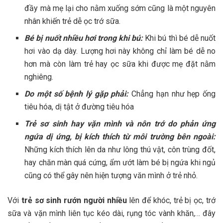
đầy mà mẹ lại cho nằm xuống sớm cũng là một nguyên
nhân khiến trẻ dễ ọc trớ sữa.
Bé bị nuốt nhiều hơi trong khi bú:
Khi bú thì bé dễ nuốt
hơi vào dạ dày. Lượng hơi này không chỉ làm bé dễ no
hơn mà còn làm trẻ hay ọc sữa khi được mẹ đặt nằm
nghiêng.
Do một số bệnh lý gặp phải:
Chẳng hạn như hẹp ống
tiêu hóa, dị tật ở đường tiêu hóa
Trẻ sơ sinh hay vặn mình và nôn trớ do phản ứng
ngứa dị ứng, bị kích thích từ môi trường bên ngoài:
Những kích thích lên da như lông thú vật, côn trùng đốt,
hay chăn màn quá cứng, ẩm ướt làm bé bị ngứa khi ngủ
cũng có thể gây nên hiện tượng văn mình ở trẻ nhỏ.
Với
trẻ sơ sinh rướn người nhiều
lên để khóc, trẻ bị ọc, trớ
sữa và vặn mình liên tục kéo dài, rụng tóc vành khăn,… đây