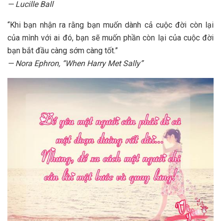
— Lucille Ball
“Khi bạn nhận ra rằng bạn muốn dành cả cuộc đời còn lại
của mình với ai đó, bạn sẽ muốn phần còn lại của cuộc đời
bạn bắt đầu càng sớm càng tốt.”
— Nora Ephron, “When Harry Met Sally”