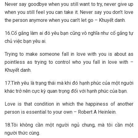
Never say goodbye when you still want to try, never give up
when you still feel you can take it. Never say you don’t love
the person anymore when you can’t let go – Khuyết danh.
16.Cố gắng làm ai đó yêu bạn cũng vô nghĩa như cố gắng tự
chủ việc bạn yêu ai.
Trying to make someone fall in love with you is about as
pointless as trying to control who you fall in love with –
Khuyết danh.
17.Tình yêu là trạng thái mà khi đó hạnh phúc của một người
khác trở nên cực kỳ quan trọng đối với hạnh phúc của bạn.
Love is that condition in which the happiness of another
person is essential to your own – Robert A Heinlein.
18.Tôi không cần một người ngủ chung, mà tôi cần một
người thức cùng.