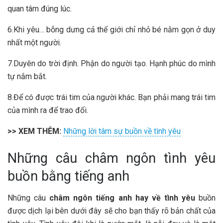
quan tâm đúng lúc.
6.Khi yêu… bỗng dưng cả thế giới chỉ nhỏ bé nằm gọn ở duy
nhất một người.
7.Duyên do trời định. Phận do người tạo. Hạnh phúc do mình
tự nắm bắt.
8.Để có được trái tim của người khác. Bạn phải mang trái tim
của mình ra để trao đổi.
>> XEM THÊM:
Những lời tâm sự buồn về tình yêu
Những câu châm ngôn tình yêu
buồn bằng tiếng anh
Những câu
châm ngôn tiếng anh hay về tình yêu
buồn
được dịch lại bên dưới đây sẽ cho bạn thấy rõ bản chất của