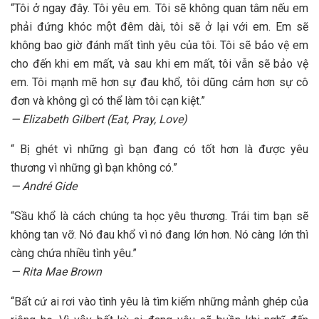
“Tôi ở ngay đây. Tôi yêu em. Tôi sẽ không quan tâm nếu em
phải đứng khóc một đêm dài, tôi sẽ ở lại với em. Em sẽ
không bao giờ đánh mất tình yêu của tôi. Tôi sẽ bảo vệ em
cho đến khi em mất, và sau khi em mất, tôi vẫn sẽ bảo vệ
em. Tôi mạnh mẽ hơn sự đau khổ, tôi dũng cảm hơn sự cô
đơn và không gì có thể làm tôi cạn kiệt.”
— Elizabeth Gilbert (Eat, Pray, Love)
“ Bị ghét vì những gì bạn đang có tốt hơn là được yêu
thương vì những gì bạn không có.”
— André Gide
“Sầu khổ là cách chúng ta học yêu thương. Trái tim bạn sẽ
không tan vỡ. Nó đau khổ vì nó đang lớn hơn. Nó càng lớn thì
càng chứa nhiều tình yêu.”
— Rita Mae Brown
“Bất cứ ai rơi vào tình yêu là tìm kiếm những mảnh ghép của