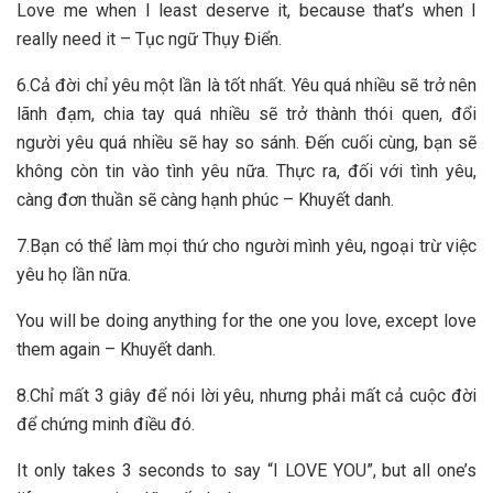
Love me when I least deserve it, because that’s when I
really need it – Tục ngữ Thụy Điển.
6.Cả đời chỉ yêu một lần là tốt nhất. Yêu quá nhiều sẽ trở nên
lãnh đạm, chia tay quá nhiều sẽ trở thành thói quen, đổi
người yêu quá nhiều sẽ hay so sánh. Đến cuối cùng, bạn sẽ
không còn tin vào tình yêu nữa. Thực ra, đối với tình yêu,
càng đơn thuần sẽ càng hạnh phúc – Khuyết danh.
7.Bạn có thể làm mọi thứ cho người mình yêu, ngoại trừ việc
yêu họ lần nữa.
You will be doing anything for the one you love, except love
them again – Khuyết danh.
8.Chỉ mất 3 giây để nói lời yêu, nhưng phải mất cả cuộc đời
để chứng minh điều đó.
It only takes 3 seconds to say “I LOVE YOU”, but all one’s