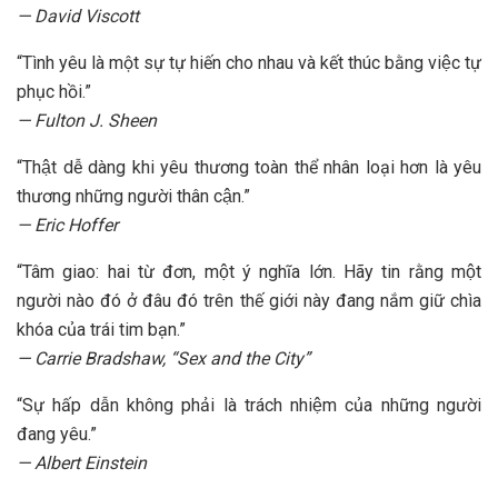
— David Viscott
“Tình yêu là một sự tự hiến cho nhau và kết thúc bằng việc tự
phục hồi.”
— Fulton J. Sheen
“Thật dễ dàng khi yêu thương toàn thể nhân loại hơn là yêu
thương những người thân cận.”
— Eric Hoffer
“Tâm giao: hai từ đơn, một ý nghĩa lớn. Hãy tin rằng một
người nào đó ở đâu đó trên thế giới này đang nắm giữ chìa
khóa của trái tim bạn.”
— Carrie Bradshaw, “Sex and the City”
“Sự hấp dẫn không phải là trách nhiệm của những người
đang yêu.”
— Albert Einstein