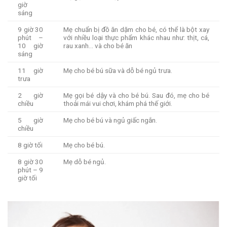
giờ
sáng
9 giờ 30
Mẹ chuẩn bị đồ ăn dặm cho bé, có thể là bột xay
phút –
với nhiều loại thực phẩm khác nhau như: thịt, cá,
10 giờ
rau xanh… và cho bé ăn
sáng
11 giờ
Mẹ cho bé bú sữa và dỗ bé ngủ trưa.
trưa
2 giờ
Mẹ gọi bé dậy và cho bé bú. Sau đó, mẹ cho bé
chiều
thoải mái vui chơi, khám phá thế giới.
5 giờ
Mẹ cho bé bú và ngủ giấc ngắn.
chiều
8 giờ tối
Mẹ cho bé bú.
8 giờ 30
Mẹ dỗ bé ngủ.
phút – 9
giờ tối