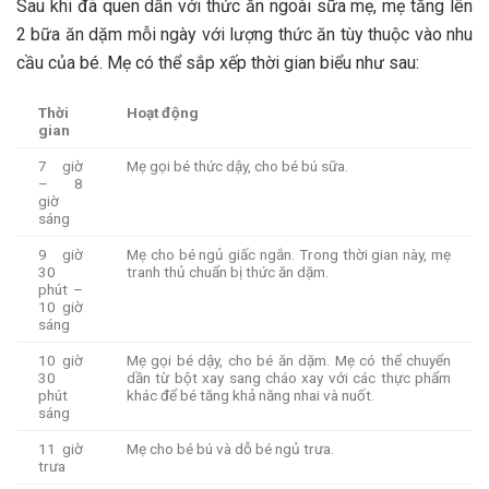
Sau khi đã quen dần với thức ăn ngoài sữa mẹ, mẹ tăng lên
2 bữa ăn dặm mỗi ngày với lượng thức ăn tùy thuộc vào nhu
cầu của bé. Mẹ có thể sắp xếp thời gian biểu như sau:
Thời
Hoạt động
gian
7 giờ
Mẹ gọi bé thức dậy, cho bé bú sữa.
– 8
giờ
sáng
9 giờ
Mẹ cho bé ngủ giấc ngắn. Trong thời gian này, mẹ
30
tranh thủ chuẩn bị thức ăn dặm.
phút –
10 giờ
sáng
10 giờ
Mẹ gọi bé dậy, cho bé ăn dặm. Mẹ có thể chuyển
30
dần từ bột xay sang cháo xay với các thực phẩm
phút
khác để bé tăng khả năng nhai và nuốt.
sáng
11 giờ
Mẹ cho bé bú và dỗ bé ngủ trưa.
trưa