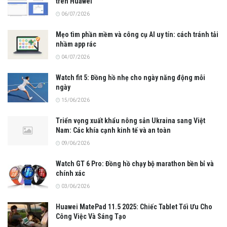
trên Huawei
06/07/2026
Mẹo tìm phần mềm và công cụ AI uy tín: cách tránh tải
nhầm app rác
04/07/2026
Watch fit 5: Đồng hồ nhẹ cho ngày năng động mỗi
ngày
15/06/2026
Triển vọng xuất khẩu nông sản Ukraina sang Việt
Nam: Các khía cạnh kinh tế và an toàn
09/06/2026
Watch GT 6 Pro: Đồng hồ chạy bộ marathon bền bỉ và
chính xác
03/06/2026
Huawei MatePad 11.5 2025: Chiếc Tablet Tối Ưu Cho
Công Việc Và Sáng Tạo