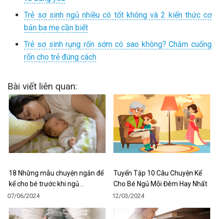
Trẻ sơ sinh ngủ nhiều có tốt không và 2 kiến thức cơ
bản ba mẹ cần biết
Trẻ sơ sinh rụng rốn sớm có sao không? Chăm cuống
rốn cho trẻ đúng cách
Bài viết liên quan:
18 Những mẫu chuyện ngắn để
Tuyển Tập 10 Câu Chuyện Kể
kể cho bé trước khi ngủ…
Cho Bé Ngủ Mỗi Đêm Hay Nhất
07/06/2024
12/03/2024