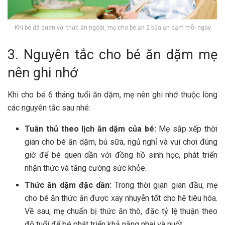
Khi bé đã quen với thức ăn ngoài, mẹ cho bé ăn 2 bữa ăn dặm mỗi ngày
3. Nguyên tắc cho bé ăn dặm mẹ
nên ghi nhớ
Khi cho bé 6 tháng tuổi ăn dặm, mẹ nên ghi nhớ thuộc lòng
các nguyên tắc sau nhé:
Tuân thủ theo lịch ăn dặm của bé:
Mẹ sắp xếp thời
gian cho bé ăn dặm, bú sữa, ngủ nghỉ và vui chơi đúng
giờ để bé quen dần với đồng hồ sinh học, phát triển
nhận thức và tăng cường sức khỏe.
Thức ăn dặm đặc dần:
Trong thời gian gian đầu, mẹ
cho bé ăn thức ăn được xay nhuyễn tốt cho hệ tiêu hóa.
Về sau, mẹ chuẩn bị thức ăn thô, đặc tỷ lệ thuận theo
độ tuổi để bé phát triển khả năng nhai và nuốt.