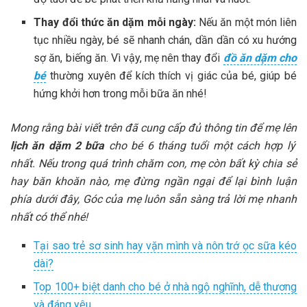
Thay đổi thức ăn dặm mỗi ngày:
Nếu ăn một món liên
tục nhiều ngày, bé sẽ nhanh chán, dần dần có xu hướng
sợ ăn, biếng ăn. Vì vậy, mẹ nên thay đổi
đồ ăn dặm cho
bé
thường xuyên để kích thích vị giác của bé, giúp bé
hứng khởi hơn trong mỗi bữa ăn nhé!
Mong rằng bài viết trên đã cung cấp đủ thông tin để mẹ lên
lịch ăn dặm 2 bữa
cho bé 6 tháng tuổi một cách hợp lý
nhất. Nếu trong quá trình chăm con, mẹ còn bất kỳ chia sẻ
hay băn khoăn nào, mẹ đừng ngần ngại để lại bình luận
phía dưới đây, Góc của mẹ luôn sẵn sàng trả lời mẹ nhanh
nhất có thể nhé!
Tại sao trẻ sơ sinh hay vặn mình và nôn trớ ọc sữa kéo
dài?
Top 100+ biệt danh cho bé ở nhà ngộ nghĩnh, dễ thương
và đáng yêu