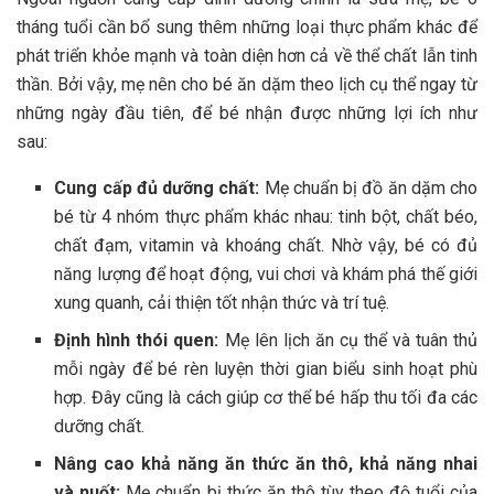
tháng tuổi cần bổ sung thêm những loại thực phẩm khác để
phát triển khỏe mạnh và toàn diện hơn cả về thể chất lẫn tinh
thần. Bởi vậy, mẹ nên cho bé ăn dặm theo lịch cụ thể ngay từ
những ngày đầu tiên, để bé nhận được những lợi ích như
sau:
Cung cấp đủ dưỡng chất:
Mẹ chuẩn bị đồ ăn dặm cho
bé từ 4 nhóm thực phẩm khác nhau: tinh bột, chất béo,
chất đạm, vitamin và khoáng chất. Nhờ vậy, bé có đủ
năng lượng để hoạt động, vui chơi và khám phá thế giới
xung quanh, cải thiện tốt nhận thức và trí tuệ.
Định hình thói quen:
Mẹ lên lịch ăn cụ thể và tuân thủ
mỗi ngày để bé rèn luyện thời gian biểu sinh hoạt phù
hợp. Đây cũng là cách giúp cơ thể bé hấp thu tối đa các
dưỡng chất.
Nâng cao khả năng ăn thức ăn thô, khả năng nhai
và nuốt:
Mẹ chuẩn bị thức ăn thô tùy theo độ tuổi của