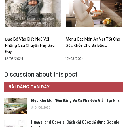
Đưa Bé Vào Giấc Ngủ Với
Menu Các Món Ăn Vặt Tốt Cho
Những Câu Chuyện Hay Sau
Sức Khỏe Cho Bà Bầu…
Đây
12/03/2024
12/03/2024
Discussion about this post
BÀI ĐĂNG GẦN ĐÂY
Mẹo Khử Mùi Nệm Bằng Bã Cà Phê Đơn Giản Tại Nhà
04/08/2026
Huawei and Google: Cách cài GBox để dùng Google