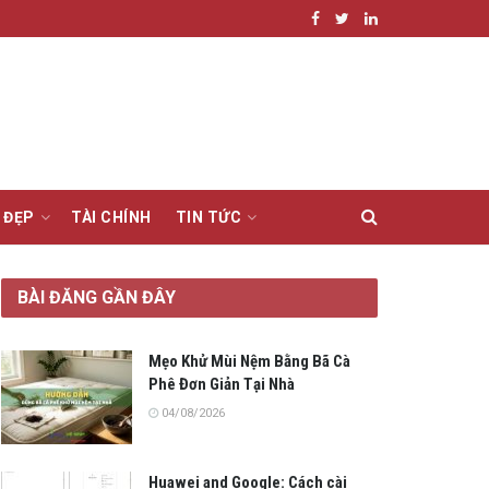
 ĐẸP
TÀI CHÍNH
TIN TỨC
BÀI ĐĂNG GẦN ĐÂY
Mẹo Khử Mùi Nệm Bằng Bã Cà
Phê Đơn Giản Tại Nhà
04/08/2026
Huawei and Google: Cách cài