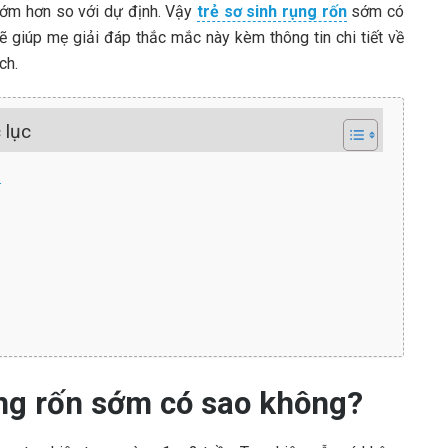
 sớm hơn so với dự định. Vậy
trẻ sơ sinh rụng rốn
sớm có
 giúp mẹ giải đáp thắc mắc này kèm thông tin chi tiết về
ch.
 lục
?
rụng rốn sớm có sao không?