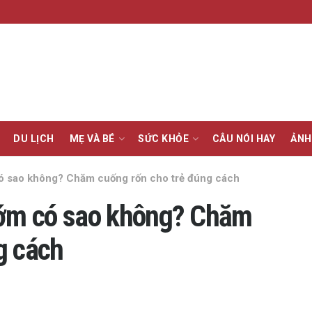
DU LỊCH
MẸ VÀ BÉ
SỨC KHỎE
CÂU NÓI HAY
ẢNH
có sao không? Chăm cuống rốn cho trẻ đúng cách
sớm có sao không? Chăm
g cách