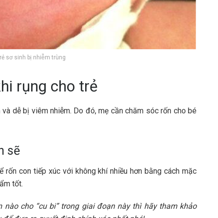
 trẻ sơ sinh bị nhiễm trùng
i rụng cho trẻ
m và dễ bị viêm nhiễm. Do đó, mẹ cần chăm sóc rốn cho bé
h sẽ
để rốn con tiếp xúc với không khí nhiều hơn bằng cách mặc
ẩm tốt.
nào cho “cu bi” trong giai đoạn này thì hãy tham khảo