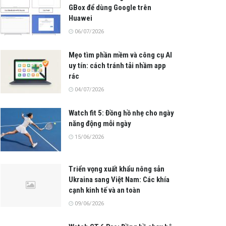
GBox để dùng Google trên
Huawei
06/07/2026
Mẹo tìm phần mềm và công cụ AI
uy tín: cách tránh tải nhầm app
rác
04/07/2026
Watch fit 5: Đồng hồ nhẹ cho ngày
năng động mỗi ngày
15/06/2026
Triển vọng xuất khẩu nông sản
Ukraina sang Việt Nam: Các khía
cạnh kinh tế và an toàn
09/06/2026