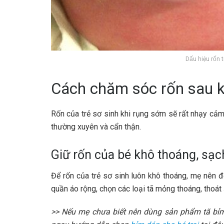
Dấu hiệu rốn
Cách chăm sóc rốn sau kh
Rốn của trẻ sơ sinh khi rụng sớm sẽ rất nhạy cả
thường xuyên và cẩn thận.
Giữ rốn của bé khô thoáng, sạc
Để rốn của trẻ sơ sinh luôn khô thoáng, mẹ nên 
quần áo rộng, chọn các loại tã mỏng thoáng, thoát 
>> Nếu mẹ chưa biết nên dùng sản phẩm tã bỉm 