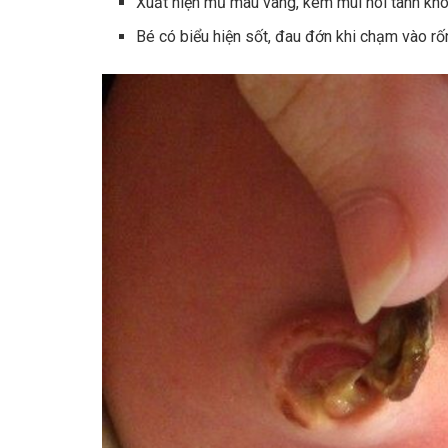
Xuất hiện mủ màu vàng, kèm mùi hôi tanh khó
Bé có biểu hiện sốt, đau đớn khi chạm vào r