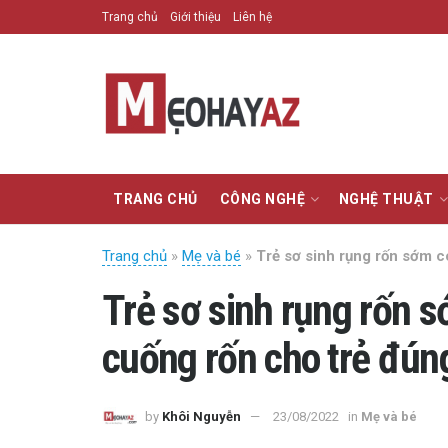
Trang chủ
Giới thiệu
Liên hệ
TRANG CHỦ
CÔNG NGHỆ
NGHỆ THUẬT
Trang chủ
»
Mẹ và bé
»
Trẻ sơ sinh rụng rốn sớm 
Trẻ sơ sinh rụng rốn 
cuống rốn cho trẻ đún
by
Khôi Nguyễn
23/08/2022
in
Mẹ và bé