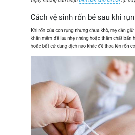
ngay hướng dẫn chọn
bỉm dán cho bé trai
tại đây
Cách vệ sinh rốn bé sau khi rụ
Khi rốn của con rụng nhưng chưa khô, mẹ cần giữ
khăn mềm để lau nhẹ nhàng hoặc thấm chất bẩn ha
hoặc bất cứ dung dịch nào khác để thoa lên rốn co