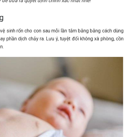
 để đưa ra quyết định chính xác nhất nhé!
ng
 vệ sinh rốn cho con sau mỗi lần tắm bằng bằng cách dùng
y phần dịch chảy ra. Lưu ý, tuyệt đối không xà phòng, cồn
n.