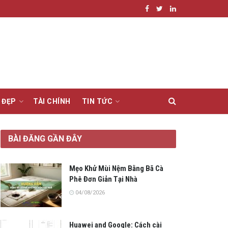
 ĐẸP
TÀI CHÍNH
TIN TỨC
BÀI ĐĂNG GẦN ĐÂY
Mẹo Khử Mùi Nệm Bằng Bã Cà
Phê Đơn Giản Tại Nhà
04/08/2026
Huawei and Google: Cách cài