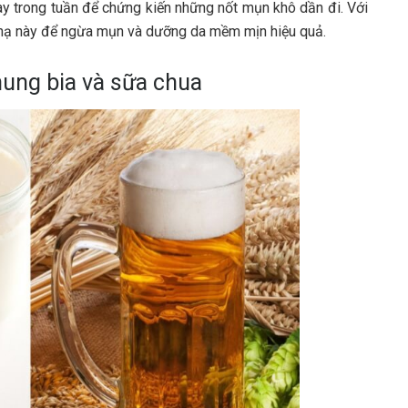
ày trong tuần để chứng kiến những nốt mụn khô dần đi. Với
t nạ này để ngừa mụn và dưỡng da mềm mịn hiệu quả.
hung bia và sữa chua