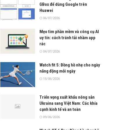
GBox để dùng Google trên
Huawei
06/07/2026
Mẹo tìm phần mềm và công cụ AI
uy tín: cách tránh tải nhầm app
rác
04/07/2026
Watch fit 5: Đồng hồ nhẹ cho ngày
năng động mỗi ngày
15/06/2026
Triển vọng xuất khẩu nông sản
Ukraina sang Việt Nam: Các khía
cạnh kinh tế và an toàn
09/06/2026