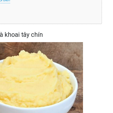
i biển
à khoai tây chín