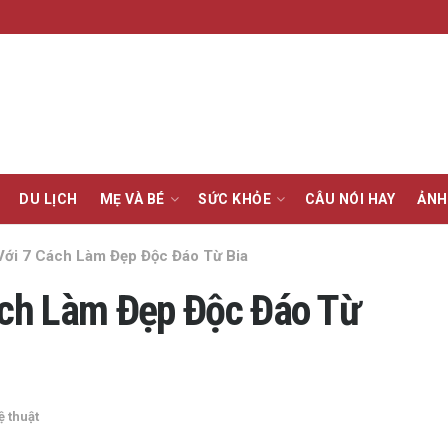
DU LỊCH
MẸ VÀ BÉ
SỨC KHỎE
CÂU NÓI HAY
ẢNH
ới 7 Cách Làm Đẹp Độc Đáo Từ Bia
ch Làm Đẹp Độc Đáo Từ
 thuật