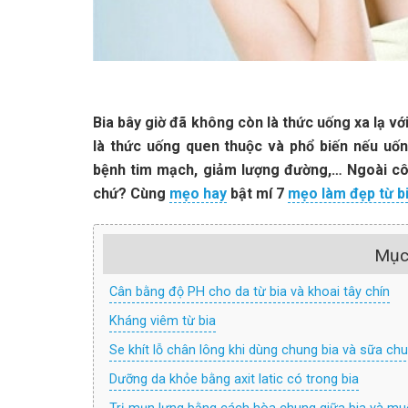
Bia bây giờ đã không còn là thức uống xa lạ vớ
là thức uống quen thuộc và phổ biến nếu uốn
bệnh tim mạch, giảm lượng đường,… Ngoài cô
chứ? Cùng
mẹo hay
bật mí 7
mẹo làm đẹp từ b
Mục
Cân bằng độ PH cho da từ bia và khoai tây chín
Kháng viêm từ bia
Se khít lỗ chân lông khi dùng chung bia và sữa ch
Dưỡng da khỏe bằng axit latic có trong bia