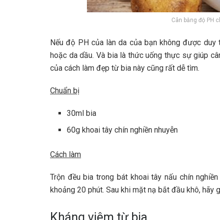
Cân bằng độ PH ch
Nếu độ PH của làn da của bạn không được duy trì
hoặc da dầu. Và bia là thức uống thực sự giúp câ
của cách làm đẹp từ bia này cũng rất dễ tìm.
Chuẩn bị
30ml bia
60g khoai tây chín nghiền nhuyễn
Cách làm
Trộn đều bia trong bát khoai tây nấu chín nghi
khoảng 20 phút. Sau khi mặt nạ bắt đầu khô, hãy g
Kháng viêm từ bia