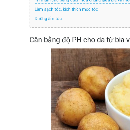
Trị mụn lưng bằng cách hòa chung giữa bia và muố
Làm sạch tóc, kích thích mọc tóc
Dưỡng ẩm tóc
Cân bằng độ PH cho da từ bia v