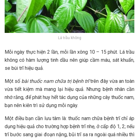
Lá trầu không
Mỗi ngày thực hiện 2 lần, mỗi lần xông 10 – 15 phút. Lá trầu
không có hàm lượng tinh dầu nên giúp cầm máu, sát khuẩn,
se búi trĩ hiệu quả.
Một số
bài thuốc nam chữa trị bệnh trĩ
trên đây vừa an toàn
vừa tiết kiệm mà mang lại hiệu quả. Nhưng bệnh nhân cần
nhớ rằng, để phát huy hết tác dụng của những cây thuốc nam,
bạn nên kiên trì sử dụng mỗi ngày.
Một điều bạn cần lưu tâm là: thuốc nam chữa bệnh trĩ chỉ áp
dụng hiệu quả cho trường hợp bệnh trĩ nhẹ, ở cấp độ 1, 2; nếu
trĩ bước sang giai đoạn nặng, bũi trĩ sa ra ngoài quá nhiều thì