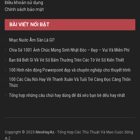
Điều khoản sử dụng
Chính sách bảo mật
BÀI VIẾT NỔI BẬT
Nhạc Nước Âm Sàn Là Gì?
Chia Sẻ 1001 Ảnh Chúc Mừng Sinh Nhật Độc – Đẹp – Vui Và Miễn Phí
Bạn Đã Biết Gì Về Vé Số Bấm Thưởng Trên Các Tờ Vé Số Kiến Thiết
100 Hình nền động Powerpoint đẹp và chuyên nghiệp cho thuyết trình
100 Các Câu Nói Hay Về Thanh Xuân Và Tuổi Trẻ Càng Đọc Càng Thổn
Thức
Tổng hợp những câu chửi hay dùng để đá xéo bạn bè đểu hay nhất
Copyright © 2023
MeoHayAz
- Tổng Hợp Các Thủ Thuật Và Mẹo Cuộc Sống
A-Z