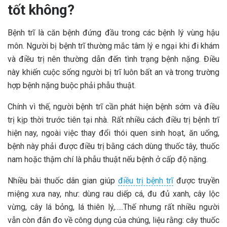
tốt không?
Bệnh trĩ là căn bệnh đứng đầu trong các bệnh lý vùng hậu
môn. Người bị bệnh trĩ thường mắc tâm lý e ngại khi đi khám
và điều trị nên thường dẫn đến tình trạng bệnh nặng. Điều
này khiến cuộc sống người bị trĩ luôn bất an và trong trường
hợp bệnh nặng buộc phải phẫu thuật.
Chính vì thế, người bệnh trĩ cần phát hiện bệnh sớm và điều
trị kịp thời trước tiên tại nhà. Rất nhiều cách điều trị bệnh trĩ
hiện nay, ngoài việc thay đổi thói quen sinh hoạt, ăn uống,
bệnh này phải được điều trị bằng cách dùng thuốc tây, thuốc
nam hoặc thậm chí là phẫu thuật nếu bệnh ở cấp độ nặng.
Nhiều bài thuốc dân gian giúp
điều trị bệnh trĩ
được truyền
miệng xưa nay, như: dùng rau diếp cá, đu đủ xanh, cây lộc
vừng, cây lá bỏng, lá thiên lý,…..Thế nhưng rất nhiều người
vẫn còn đắn đo về công dụng của chúng, liệu rằng: cây thuốc