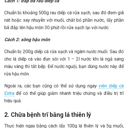
Cách 1: đắp bã rau diếp cá
Chuẩn bị khoảng 500g rau diếp cá rửa sạch, sau đó đem giã
nát hoặc xay nhuyễn với muối, chắt bỏ phần nước, lấy phần
bã đắp lên hậu môn 30 phút rồi rửa sạch lại với nước.
Cách 2: xông hậu môn
Chuẩn bị 200g diếp cá rửa sạch và ngâm nước muối. Sau đó
cho lá diếp cá vào đun sôi với 1 – 2l nước khi lá ngả sang
màu vàng thì tắt bếp. Để nước nguội, bạn dùng nước này để
rửa hậu môn.
Ngoài ra, các bạn cũng có thể sử dụng ngay
viên diếp cá
Extra
để có thể giúp giảm nhanh triệu chứng và điều trị trĩ
hiệu quả.
2. Chữa bệnh trĩ bằng lá thiên lý
Thực hiện ngay bằng cách lấy 100g lá thiên lý và 5g muối,