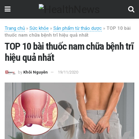
Trang chủ
»
Sức khỏe
»
Sản phẩm từ thảo dược
»
TOP 10 bài
thuốc nam chữa bệnh trĩ hiệu quả nhất
TOP 10 bài thuốc nam chữa bệnh trĩ
hiệu quả nhất
by
Khôi Nguyễn
19/11/2020