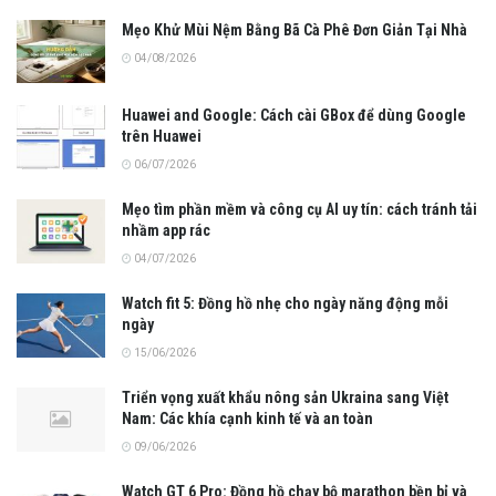
Mẹo Khử Mùi Nệm Bằng Bã Cà Phê Đơn Giản Tại Nhà
04/08/2026
Huawei and Google: Cách cài GBox để dùng Google
trên Huawei
06/07/2026
Mẹo tìm phần mềm và công cụ AI uy tín: cách tránh tải
nhầm app rác
04/07/2026
Watch fit 5: Đồng hồ nhẹ cho ngày năng động mỗi
ngày
15/06/2026
Triển vọng xuất khẩu nông sản Ukraina sang Việt
Nam: Các khía cạnh kinh tế và an toàn
09/06/2026
Watch GT 6 Pro: Đồng hồ chạy bộ marathon bền bỉ và