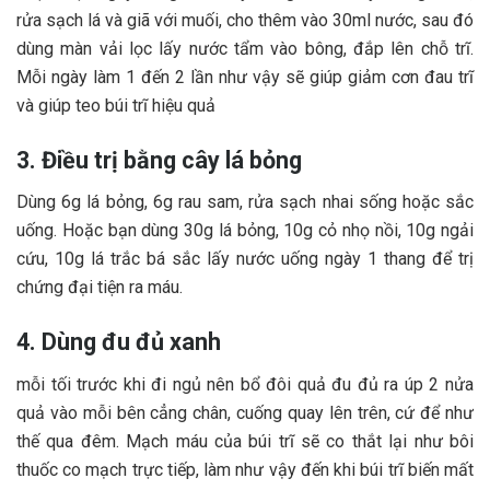
rửa sạch lá và giã với muối, cho thêm vào 30ml nước, sau đó
dùng màn vải lọc lấy nước tẩm vào bông, đắp lên chỗ trĩ.
Mỗi ngày làm 1 đến 2 lần như vậy sẽ giúp giảm cơn đau trĩ
và giúp teo búi trĩ hiệu quả
3. Điều trị bằng cây lá bỏng
Dùng 6g lá bỏng, 6g rau sam, rửa sạch nhai sống hoặc sắc
uống. Hoặc bạn dùng 30g lá bỏng, 10g cỏ nhọ nồi, 10g ngải
cứu, 10g lá trắc bá sắc lấy nước uống ngày 1 thang để trị
chứng đại tiện ra máu.
4. Dùng đu đủ xanh
mỗi tối trước khi đi ngủ nên bổ đôi quả đu đủ ra úp 2 nửa
quả vào mỗi bên cẳng chân, cuống quay lên trên, cứ để như
thế qua đêm. Mạch máu của búi trĩ sẽ co thắt lại như bôi
thuốc co mạch trực tiếp, làm như vậy đến khi búi trĩ biến mất