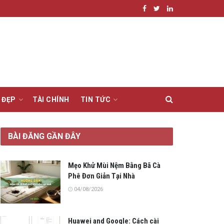
 ĐẸP
TÀI CHÍNH
TIN TỨC
BÀI ĐĂNG GẦN ĐÂY
Mẹo Khử Mùi Nệm Bằng Bã Cà
Phê Đơn Giản Tại Nhà
04/08/2026
Huawei and Google: Cách cài