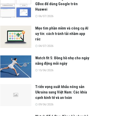
GBox để dùng Google trên
Huawei
06/07/2026
Mẹo tìm phần mềm và công cụ AI
uy tín: cách tránh tải nhầm app
rác
04/07/2026
Watch fit 5: Đồng hồ nhẹ cho ngày
năng động mỗi ngày
15/06/2026
Triển vọng xuất khẩu nông sản
Ukraina sang Việt Nam: Các khía
cạnh kinh tế và an toàn
09/06/2026