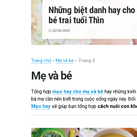
Những biệt danh hay cho 
bé trai tuổi Thìn
22/05/2025
Trang chủ
»
Mẹ và bé
»
Trang 2
Mẹ và bé
Tổng hợp
mẹo hay cho mẹ và bé
hay những kinh
bà mẹ cần nên biết trong cuộc sống ngày nay. Đối 
Mẹo hay
sẽ giúp bạn tổng hợp
cách nuôi con kh