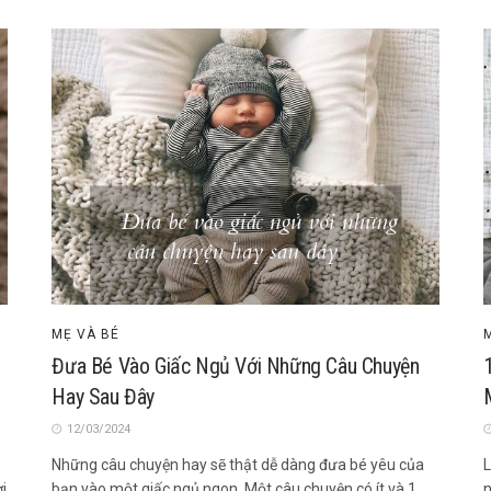
MẸ VÀ BÉ
Đưa Bé Vào Giấc Ngủ Với Những Câu Chuyện
Hay Sau Đây
12/03/2024
Những câu chuyện hay sẽ thật dễ dàng đưa bé yêu của
L
i
bạn vào một giấc ngủ ngon. Một câu chuyện có ít và 1
n