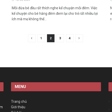
Mỗi đứa bé đều rất thích nghe kể chuyện mỗi đêm. Việc
N
kể chuyện cho bé hằng đêm đem lại cho trẻ rất nhiều lợi
e
ích mà mẹ không thể...
r
1
2
3
4
MENU
Trang chủ
àm
Giới thiệu