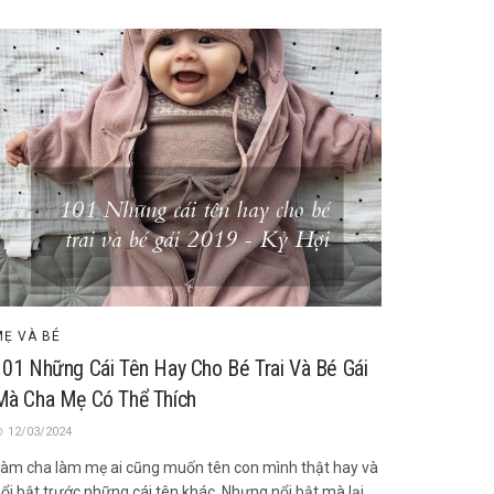
MẸ VÀ BÉ
101 Những Cái Tên Hay Cho Bé Trai Và Bé Gái
Mà Cha Mẹ Có Thể Thích
12/03/2024
àm cha làm mẹ ai cũng muốn tên con mình thật hay và
ổi bật trước những cái tên khác. Nhưng nổi bật mà lại