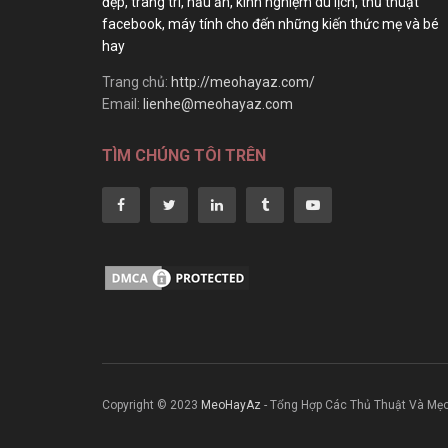
đẹp, trang trí, nấu ăn, kinh nghiệm du lịch, thủ thuật
facebook, máy tính cho đến những kiến thức mẹ và bé
hay
Trang chủ:
http://meohayaz.com/
Email:
lienhe@meohayaz.com
TÌM CHÚNG TÔI TRÊN
Copyright © 2023
MeoHayAz
- Tổng Hợp Các Thủ Thuật Và Mẹ