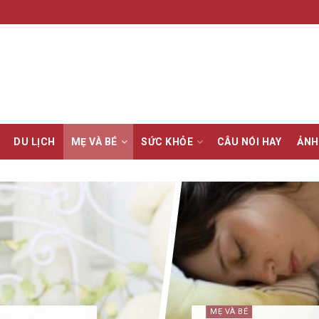
DU LỊCH
MẸ VÀ BÉ
SỨC KHỎE
CÂU NÓI HAY
ẢNH
MẸ VÀ BÉ