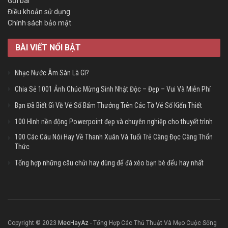
Gửi bài
Điều khoản sử dụng
Chính sách bảo mật
BÀI VIẾT NỔI BẬT
Nhạc Nước Âm Sàn Là Gì?
Chia Sẻ 1001 Ảnh Chúc Mừng Sinh Nhật Độc – Đẹp – Vui Và Miễn Phí
Bạn Đã Biết Gì Về Vé Số Bấm Thưởng Trên Các Tờ Vé Số Kiến Thiết
100 Hình nền động Powerpoint đẹp và chuyên nghiệp cho thuyết trình
100 Các Câu Nói Hay Về Thanh Xuân Và Tuổi Trẻ Càng Đọc Càng Thổn
Thức
Tổng hợp những câu chửi hay dùng để đá xéo bạn bè đểu hay nhất
Copyright © 2023
MeoHayAz
- Tổng Hợp Các Thủ Thuật Và Mẹo Cuộc Sống