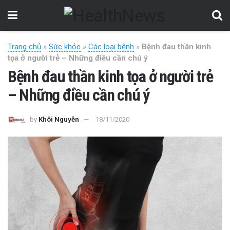
Trang chủ
»
Sức khỏe
»
Các loại bệnh
»
Bệnh đau thần kinh
tọa ở người trẻ – Những điều cần chú ý
Bệnh đau thần kinh tọa ở người trẻ
– Những điều cần chú ý
by
Khôi Nguyễn
18/11/2020