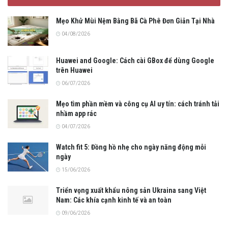
Mẹo Khử Mùi Nệm Bằng Bã Cà Phê Đơn Giản Tại Nhà
04/08/2026
Huawei and Google: Cách cài GBox để dùng Google
trên Huawei
06/07/2026
Mẹo tìm phần mềm và công cụ AI uy tín: cách tránh tải
nhầm app rác
04/07/2026
Watch fit 5: Đồng hồ nhẹ cho ngày năng động mỗi
ngày
15/06/2026
Triển vọng xuất khẩu nông sản Ukraina sang Việt
Nam: Các khía cạnh kinh tế và an toàn
09/06/2026