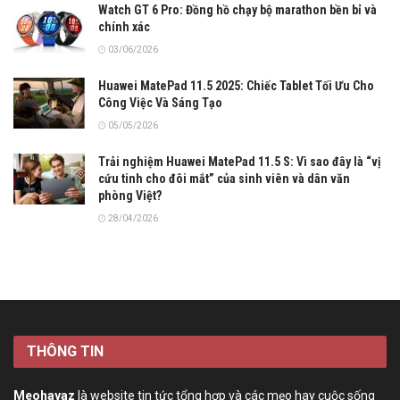
Watch GT 6 Pro: Đồng hồ chạy bộ marathon bền bỉ và
chính xác
03/06/2026
Huawei MatePad 11.5 2025: Chiếc Tablet Tối Ưu Cho
Công Việc Và Sáng Tạo
05/05/2026
Trải nghiệm Huawei MatePad 11.5 S: Vì sao đây là “vị
cứu tinh cho đôi mắt” của sinh viên và dân văn
phòng Việt?
28/04/2026
THÔNG TIN
Meohayaz
là website tin tức tổng hợp và các mẹo hay cuộc sống