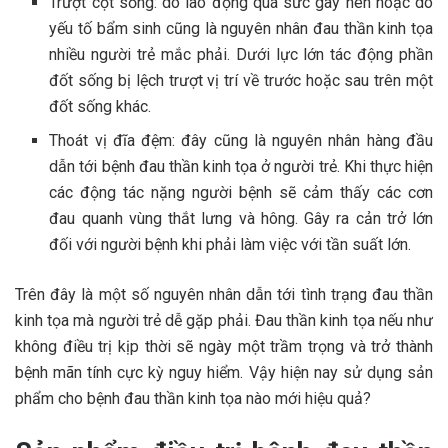
Trượt cột sống: do lao động quá sức gây nên hoặc do
yếu tố bẩm sinh cũng là nguyên nhân đau thần kinh tọa
nhiều người trẻ mắc phải. Dưới lực lớn tác động phần
đốt sống bị lệch trượt vị trí về trước hoặc sau trên một
đốt sống khác.
Thoát vị đĩa đệm: đây cũng là nguyên nhân hàng đầu
dẫn tới bệnh đau thần kinh tọa ở người trẻ. Khi thực hiện
các động tác nặng người bệnh sẽ cảm thấy các cơn
đau quanh vùng thắt lưng và hông. Gây ra cản trở lớn
đối với người bệnh khi phải làm việc với tần suất lớn.
Trên đây là một số nguyên nhân dẫn tới tình trạng đau thần
kinh tọa mà người trẻ dễ gặp phải. Đau thần kinh tọa nếu như
không điều trị kịp thời sẽ ngày một trầm trọng và trở thành
bệnh mãn tính cực kỳ nguy hiểm. Vậy hiện nay sử dụng sản
phẩm cho bệnh đau thần kinh tọa nào mới hiệu quả?