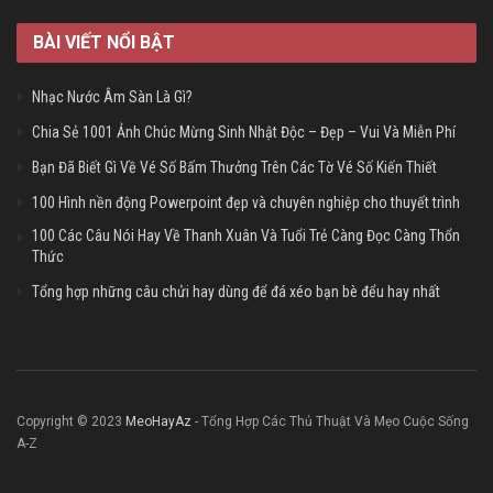
BÀI VIẾT NỔI BẬT
Nhạc Nước Âm Sàn Là Gì?
Chia Sẻ 1001 Ảnh Chúc Mừng Sinh Nhật Độc – Đẹp – Vui Và Miễn Phí
Bạn Đã Biết Gì Về Vé Số Bấm Thưởng Trên Các Tờ Vé Số Kiến Thiết
100 Hình nền động Powerpoint đẹp và chuyên nghiệp cho thuyết trình
100 Các Câu Nói Hay Về Thanh Xuân Và Tuổi Trẻ Càng Đọc Càng Thổn
Thức
Tổng hợp những câu chửi hay dùng để đá xéo bạn bè đểu hay nhất
Copyright © 2023
MeoHayAz
- Tổng Hợp Các Thủ Thuật Và Mẹo Cuộc Sống
A-Z